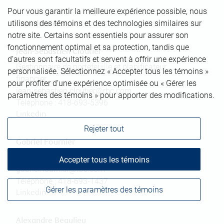
Pour vous garantir la meilleure expérience possible, nous
utilisons des témoins et des technologies similaires sur
Coordonnées
notre site. Certains sont essentiels pour assurer son
fonctionnement optimal et sa protection, tandis que
Jean-Sebastien Cloutier
d’autres sont facultatifs et servent à offrir une expérience
Gestionnaire de portefeuille et planificateur
personnalisée. Sélectionnez « Accepter tous les témoins »
financier
pour profiter d’une expérience optimisée ou « Gérer les
jean-sebastien.cloutier@rbc.com
paramètres des témoins » pour apporter des modifications.
Téléphone :
418-693-5396
Linkedin
Rejeter tout
Gabriel Fournier
Conseiller en placement
Accepter tous les témoins
gabriel.fournier@rbc.com
Téléphone :
418-693-1437
Gérer les paramètres des témoins
Linkedin
Alexandre Beaulieu