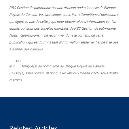
RBC Gestion de patrimoine est une division opérationnelle de Banque
Royale du Canada. Veuillez cliquer sur le lien « Conditions d’utilisation »
qui figure au bas de cette page pour obtenir plus d’information sur les
entités qui sont des sociétés membres de RBC Gestion de patrimoine.
Nous n’approuvons ni ne recommandons le contenu de cette
publication, qui est fourni à titre d’information seulement et ne vise pas
à donner des conseils.
MC
® /
Marque(s) de commerce de Banque Royale du Canada
utilisée(s) sous licence. © Banque Royale du Canada 2025. Tous droits
réservés.