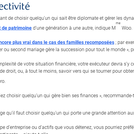
ectivité
tant de choisir quelqu’un qui sait être diplomate et gérer les dyn
me
t de patrimoine
d’une génération à une autre, indique M
Woo.
ncore plus vrai dans le cas des familles recomposées
; par exe
er ou second mariage gère la succession pour tout le monde », pr
plexité de votre situation financière, votre exécuteur devra s’y 
de droit, ou, à tout le moins, savoir vers qui se tourner pour obt
ro.
iez choisir quelqu’un qui gère bien ses finances », recommande-t-
e qu’il faut choisir quelqu’un qui porte une grande attention aux
type d’entreprise ou d’actifs que vous détenez, vous pourriez pré