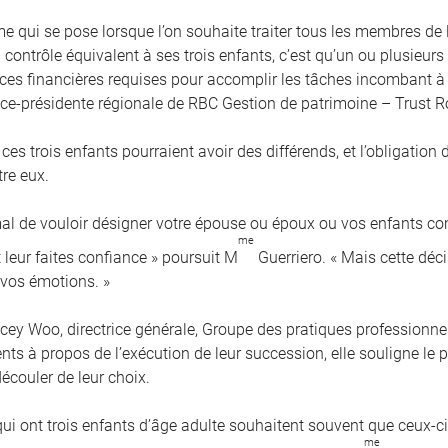
me qui se pose lorsque l’on souhaite traiter tous les membres de
contrôle équivalent à ses trois enfants, c’est qu’un ou plusieurs
es financières requises pour accomplir les tâches incombant à 
vice-présidente régionale de RBC Gestion de patrimoine – Trust R
 ces trois enfants pourraient avoir des différends, et l’obligation
tre eux.
rmal de vouloir désigner votre épouse ou époux ou vos enfants 
me
 leur faites confiance » poursuit M
Guerriero. « Mais cette déci
 vos émotions. »
cey Woo, directrice générale, Groupe des pratiques professionnel
ients à propos de l’exécution de leur succession, elle souligne l
écouler de leur choix.
qui ont trois enfants d’âge adulte souhaitent souvent que ceux-
me