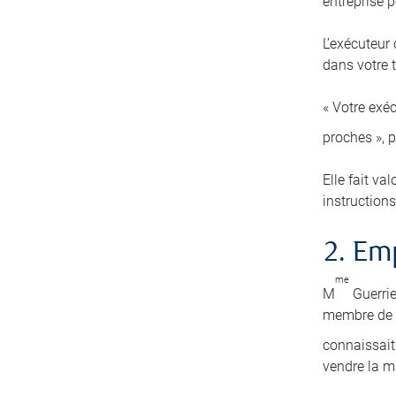
entreprise pe
L’exécuteur
dans votre t
« Votre exéc
proches », 
Elle fait va
instructions
2. E
me
M
Guerrie
membre de s
connaissait 
vendre la m