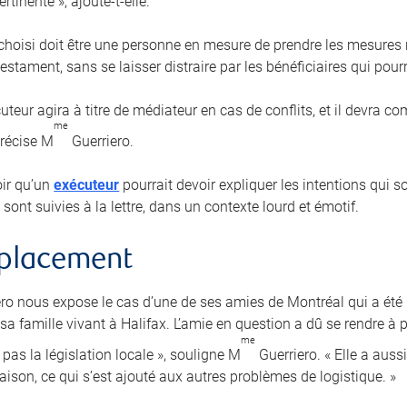
rtinente », ajoute-t-elle.
 choisi doit être une personne en mesure de prendre les mesures r
estament, sans se laisser distraire par les bénéficiaires qui pourra
uteur agira à titre de médiateur en cas de conflits, et il devra 
me
précise M
Guerriero.
loir qu’un
exécuteur
pourrait devoir expliquer les intentions qui 
 sont suivies à la lettre, dans un contexte lourd et émotif.
mplacement
ro nous expose le cas d’une de ses amies de Montréal qui a ét
a famille vivant à Halifax. L’amie en question a dû se rendre à p
me
pas la législation locale », souligne M
Guerriero. « Elle a auss
aison, ce qui s’est ajouté aux autres problèmes de logistique. »