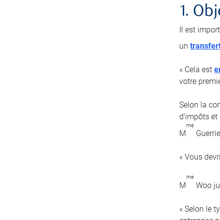
1. Obj
Il est impor
un
transfer
« Cela est
e
votre premi
Selon la com
d’impôts et 
me
M
Guerrie
« Vous devr
me
M
Woo jug
« Selon le 