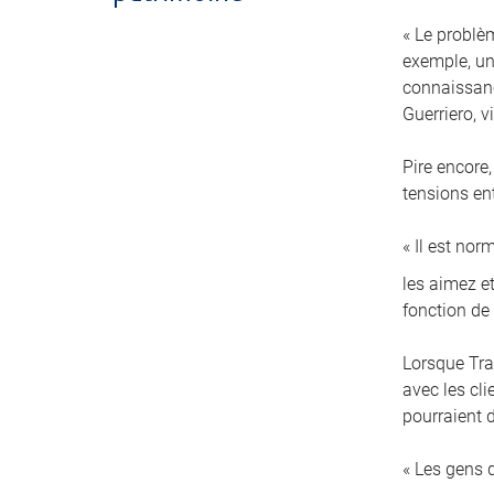
« Le problè
exemple, un 
connaissanc
Guerriero, 
Pire encore,
tensions en
« Il est no
les aimez et
fonction de
Lorsque Tra
avec les cl
pourraient d
« Les gens 