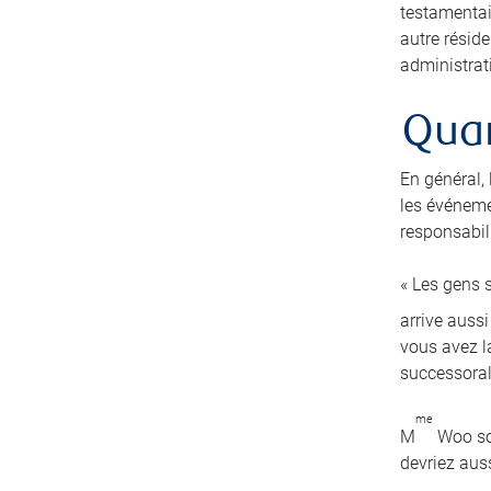
testamentai
autre résid
administrati
Quan
En général,
les événeme
responsabili
« Les gens s
arrive auss
vous avez la
successoral
me
M
Woo sou
devriez auss