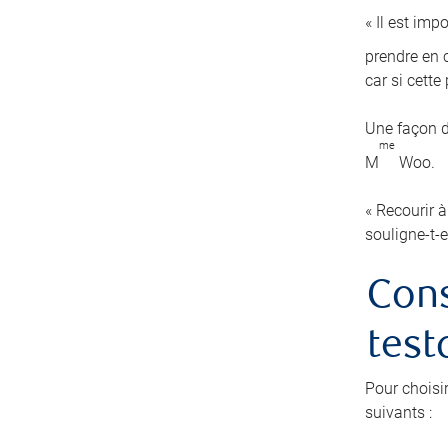
« Il est imp
prendre en c
car si cett
Une façon d
me
M
Woo.
« Recourir à
souligne-t-e
Cons
test
Pour choisi
suivants :