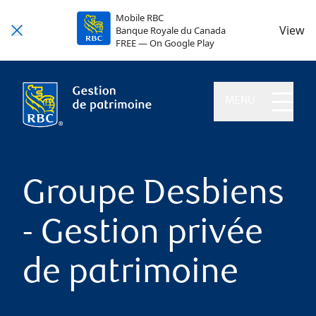
Mobile RBC
View
Banque Royale du Canada
FREE — On Google Play
MENU
Groupe Desbiens
- Gestion privée
de patrimoine