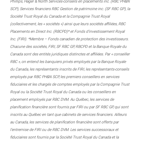
Phillips, Hager & North Services-conseils en placements inc. (RBC PH&N
SCP), Services financiers RBC Gestion de patrimoine inc. (SF RBC GP), la
Société Trust Royal du Canada et la Compagnie Trust Royal
(collectivement, les « sociétés ») ainsi que leurs sociétés affiliées, RBC
Placements en Direct Inc. (RBCPD)* et Fonds d’investissement Royal
Inc. (FIRI). *Membre – Fonds canadien de protection des investisseurs.
Chacune des sociétés, FIRI, SF RBC GP, RBCPD et la Banque Royale du
Canada sont des entités juridiques distinctes et affiliées. Par « conseiller
RBC », on entend les banquiers privés employés par la Banque Royale
du Canada, les représentants inscrits de FIRI, les représentants-conseils
employés par RBC PH&N SCP, les premiers conseillers en services
fiduciaires et les chargés de comptes employés par la Compagnie Trust
Royal ou la Société Trust Royal du Canada ou les conseillers en
placement employés par RBC DVM. Au Québec, les services de
planification financière sont fournis par FIRI ou par SF RBC GP, qui sont
inscrits au Québec en tant que cabinets de services financiers. Ailleurs
au Canada, les services de planification financière sont offerts par
l’entremise de FIRI ou de RBC DVM. Les services successoraux et
fiduciaires sont fournis par la Société Trust Royal du Canada et la