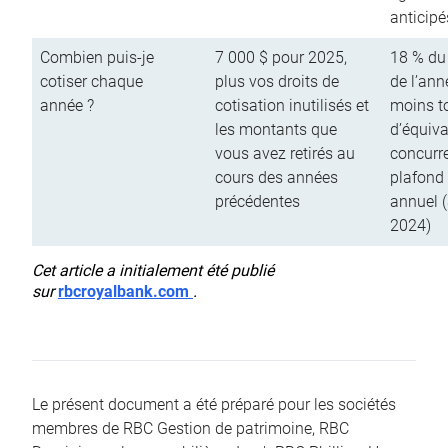
anticipé
Combien puis-je
7 000 $ pour 2025,
18 % du
cotiser chaque
plus vos droits de
de l’ann
année ?
cotisation inutilisés et
moins to
les montants que
d’équiva
vous avez retirés au
concurr
cours des années
plafond 
précédentes
annuel 
2024)
Cet article a initialement été publié
sur
rbcroyalbank.com
.
Le présent document a été préparé pour les sociétés
membres de RBC Gestion de patrimoine, RBC