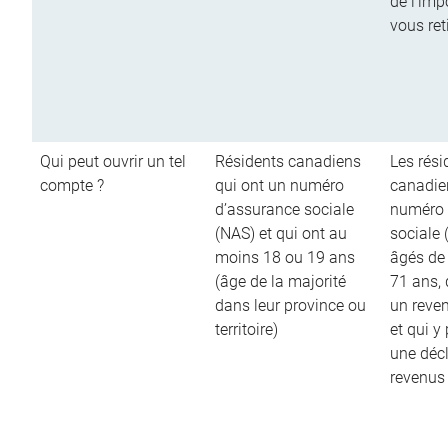
de l’imp
vous ret
Qui peut ouvrir un tel
Résidents canadiens
Les rési
compte ?
qui ont un numéro
canadie
d’assurance sociale
numéro 
(NAS) et qui ont au
sociale 
moins 18 ou 19 ans
âgés de
(âge de la majorité
71 ans,
dans leur province ou
un reve
territoire)
et qui y
une décl
revenus