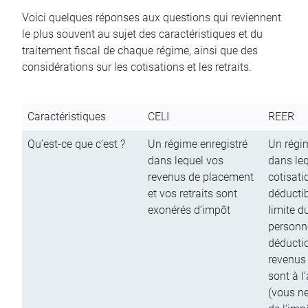
Voici quelques réponses aux questions qui reviennent
le plus souvent au sujet des caractéristiques et du
traitement fiscal de chaque régime, ainsi que des
considérations sur les cotisations et les retraits.
Caractéristiques
CELI
REER
Qu’est-ce que c’est ?
Un régime enregistré
Un régim
dans lequel vos
dans le
revenus de placement
cotisati
et vos retraits sont
déductib
exonérés d’impôt
limite d
personn
déductio
revenus
sont à l
(vous n