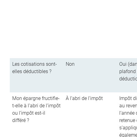
Les cotisations sont-
Non
Oui (dan
elles déductibles ?
plafond
déducti
Mon épargne fructifie-
À l’abri de l’impôt
Impôt di
t-elle à l’abri de l’impôt
au reve
ou l’impôt est-il
l’année d
différé ?
retenue
s’appliq
égalemen