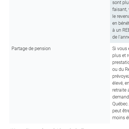
sont plu
faisant,
le reven
en bénéf
à un RE
de l’ann
Partage de pension
Si vous 
plus et 
prestat
ou du R
prévoyez
élevé, e
retraite
demande
Québec. 
peut êtr
moins é