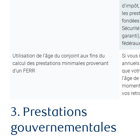
d’impôt,
les pres
fondées 
Sécurité
garanti)
fédéraux
Utilisation de l’âge du conjoint aux fins du
Si vous
calcul des prestations minimales provenant
annuels
d’un FERR
que votr
l’âge de
moment d
vos ret
3. Prestations
gouvernementales