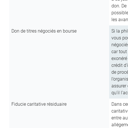
don. De p
possible
les avan
Don de titres négociés en bourse
Si la ph
vous pou
négocié
car tout
exonéré
crédit d
de procé
l’organi
assurer 
qu’il l’a
Fiducie caritative résiduaire
Dans cer
caritati
entre au
allégeme