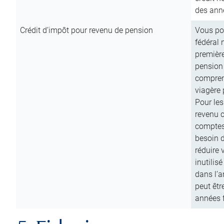
des anné
Crédit d’impôt pour revenu de pension
Vous pou
fédéral 
première
pension
comprend
viagère 
Pour les
revenu 
comptes
besoin d
réduire 
inutilis
dans l’a
peut êtr
années f