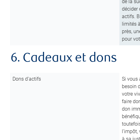
de la su
décider 
actifs. 
limités 
près, un
pour vot
6. Cadeaux et dons
Dons d’actifs
Si vous
besoin d
votre vi
faire do
don immé
bénéfiqu
toutefoi
l’impôt,
à sa ju