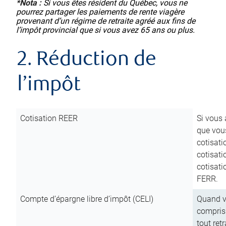
*
Nota :
Si vous êtes résident du Québec, vous ne
pourrez partager les paiements de rente viagère
provenant d’un régime de retraite agréé aux fins de
l’impôt provincial que si vous avez 65 ans ou plus.
2. Réduction de
l’impôt
Cotisation REER
Si vous 
que vous
cotisati
cotisati
cotisati
FERR.
Compte d’épargne libre d’impôt (CELI)
Quand vo
compris 
tout ret