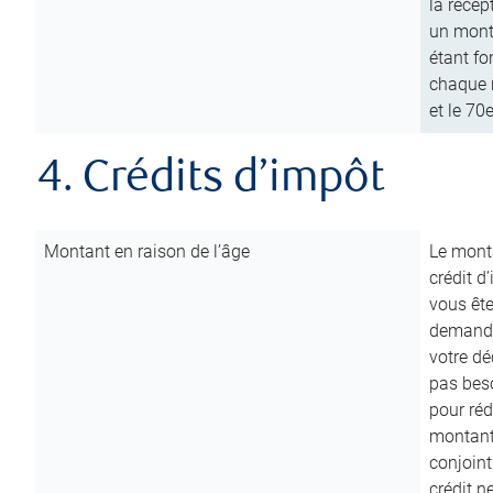
la récep
un mont
étant fo
chaque m
et le 70
4. Crédits d’impôt
Montant en raison de l’âge
Le monta
crédit d
vous êt
demande
votre dé
pas beso
pour réd
montant 
conjoint
crédit n