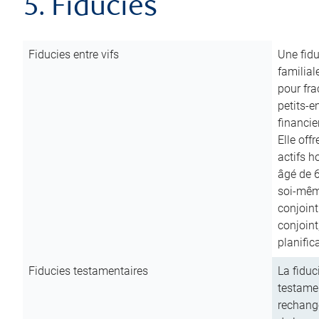
5. Fiducies
Fiducies entre vifs
Une fidu
familial
pour fra
petits-e
financie
Elle off
actifs h
âgé de 6
soi-mêm
conjoint
conjoin
planific
Fiducies testamentaires
La fiduc
testamen
rechange