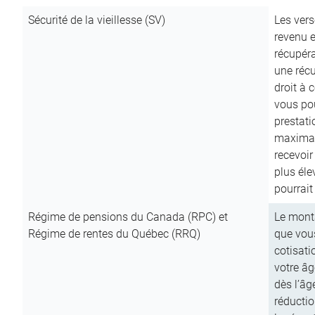
Sécurité de la vieillesse (SV)
Les vers
revenu e
récupéra
une récu
droit à 
vous pou
prestati
maximale
recevoi
plus él
pourrait
Régime de pensions du Canada (RPC) et
Le mont
Régime de rentes du Québec (RRQ)
que vous
cotisati
votre âg
dès l’âg
réducti