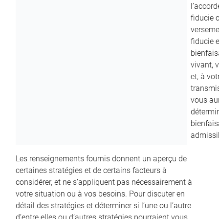
l’accord
fiducie c
versemen
fiducie 
bienfais
vivant, 
et, à vo
transmi
vous aur
détermin
bienfais
admissib
Les renseignements fournis donnent un aperçu de
certaines stratégies et de certains facteurs à
considérer, et ne s’appliquent pas nécessairement à
votre situation ou à vos besoins. Pour discuter en
détail des stratégies et déterminer si l’une ou l’autre
d’entre elles ou d’autres stratégies pourraient vous