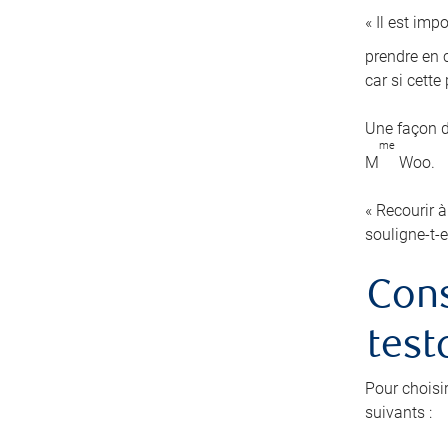
« Il est imp
prendre en c
car si cett
Une façon d
me
M
Woo.
« Recourir à
souligne-t-e
Cons
test
Pour choisi
suivants :