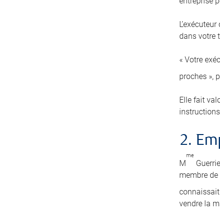
entreprise pe
L’exécuteur
dans votre t
« Votre exéc
proches », 
Elle fait va
instructions
2. E
me
M
Guerrie
membre de s
connaissait 
vendre la m