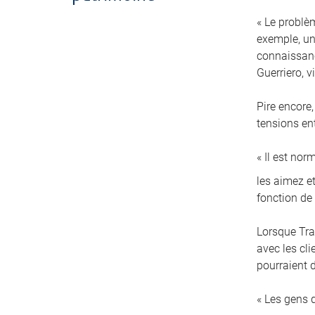
« Le problè
exemple, un 
connaissanc
Guerriero, 
Pire encore,
tensions en
« Il est no
les aimez et
fonction de
Lorsque Tra
avec les cl
pourraient d
« Les gens 