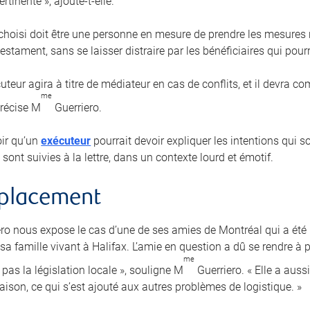
rtinente », ajoute-t-elle.
 choisi doit être une personne en mesure de prendre les mesures r
estament, sans se laisser distraire par les bénéficiaires qui pourra
uteur agira à titre de médiateur en cas de conflits, et il devra 
me
précise M
Guerriero.
loir qu’un
exécuteur
pourrait devoir expliquer les intentions qui 
 sont suivies à la lettre, dans un contexte lourd et émotif.
mplacement
ro nous expose le cas d’une de ses amies de Montréal qui a ét
a famille vivant à Halifax. L’amie en question a dû se rendre à p
me
pas la législation locale », souligne M
Guerriero. « Elle a auss
aison, ce qui s’est ajouté aux autres problèmes de logistique. »