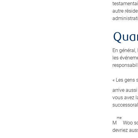
testamentai
autre résid
administrati
Quan
En général,
les événeme
responsabili
« Les gens s
arrive auss
vous avez la
successoral
me
M
Woo sou
devriez auss