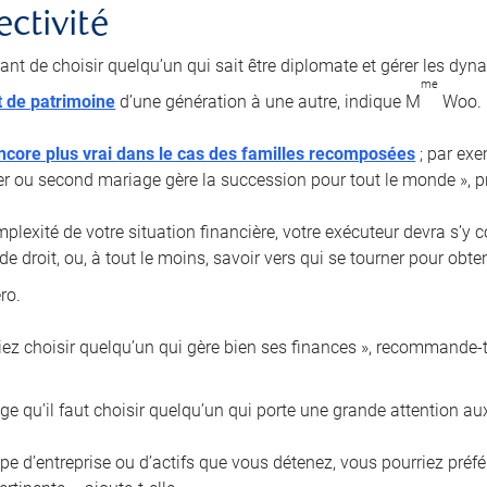
ectivité
tant de choisir quelqu’un qui sait être diplomate et gérer les dyn
me
t de patrimoine
d’une génération à une autre, indique M
Woo.
ncore plus vrai dans le cas des familles recomposées
; par exe
er ou second mariage gère la succession pour tout le monde », pr
plexité de votre situation financière, votre exécuteur devra s’y 
de droit, ou, à tout le moins, savoir vers qui se tourner pour obt
ro.
iez choisir quelqu’un qui gère bien ses finances », recommande-t-
e qu’il faut choisir quelqu’un qui porte une grande attention aux
type d’entreprise ou d’actifs que vous détenez, vous pourriez pré