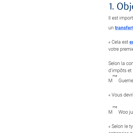
1. Obj
Il est impor
un
transfer
« Cela est
e
votre premi
Selon la com
d’impôts et 
me
M
Guerrie
« Vous devr
me
M
Woo jug
« Selon le 