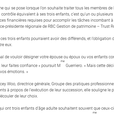
me qui se pose lorsque l’on souhaite traiter tous les membres de
contrôle équivalent à ses trois enfants, c’est qu’un ou plusieurs
es financières requises pour accomplir les tâches incombant à 
vice-présidente régionale de RBC Gestion de patrimoine – Trust R
 ces trois enfants pourraient avoir des différends, et l’obligation
tre eux.
rmal de vouloir désigner votre épouse ou époux ou vos enfants 
me
 leur faites confiance » poursuit M
Guerriero. « Mais cette déci
 vos émotions. »
cey Woo, directrice générale, Groupe des pratiques professionnel
ients à propos de l’exécution de leur succession, elle souligne l
écouler de leur choix.
qui ont trois enfants d’âge adulte souhaitent souvent que ceux-
me