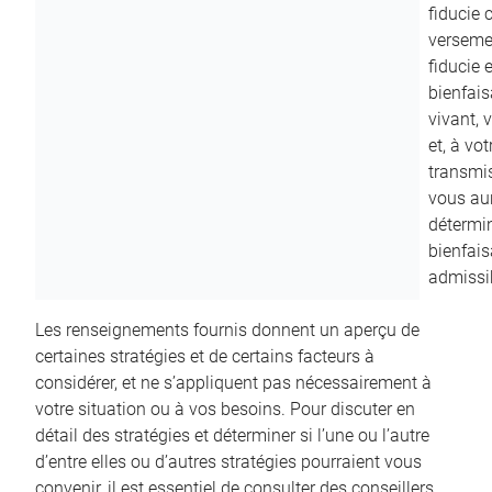
fiducie c
versemen
fiducie 
bienfais
vivant, 
et, à vo
transmi
vous aur
détermin
bienfais
admissib
Les renseignements fournis donnent un aperçu de
certaines stratégies et de certains facteurs à
considérer, et ne s’appliquent pas nécessairement à
votre situation ou à vos besoins. Pour discuter en
détail des stratégies et déterminer si l’une ou l’autre
d’entre elles ou d’autres stratégies pourraient vous
convenir, il est essentiel de consulter des conseillers