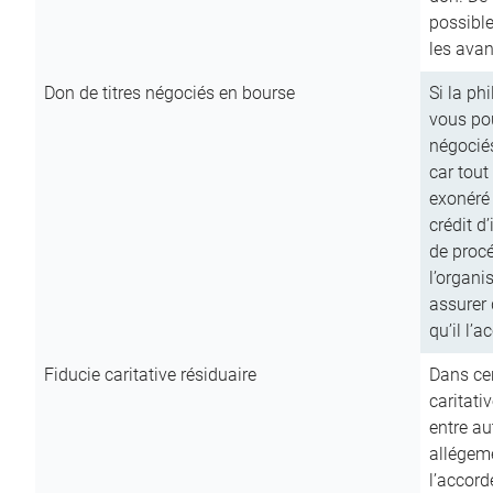
possible
les avan
Don de titres négociés en bourse
Si la ph
vous pou
négocié
car tout
exonéré
crédit d
de procé
l’organi
assurer 
qu’il l’a
Fiducie caritative résiduaire
Dans cer
caritati
entre au
allégeme
l’accord