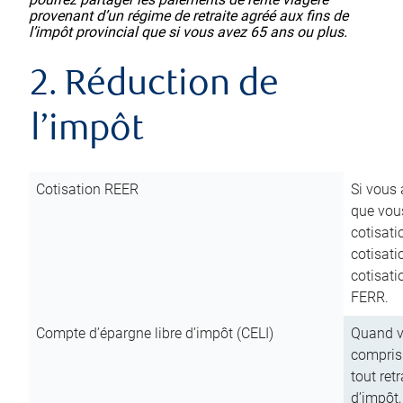
provenant d’un régime de retraite agréé aux fins de
l’impôt provincial que si vous avez 65 ans ou plus.
2. Réduction de
l’impôt
Cotisation REER
Si vous 
que vous
cotisati
cotisati
cotisati
FERR.
Compte d’épargne libre d’impôt (CELI)
Quand vo
compris 
tout ret
d’impôt,