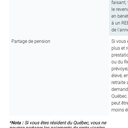
faisant,
le reven
en bénéf
à un RE
de l’ann
Partage de pension
Si vous 
plus et 
prestat
ou du R
prévoyez
élevé, e
retraite
demande
Québec. 
peut êtr
moins é
*
Nota :
Si vous êtes résident du Québec, vous ne
pourrez partager les paiements de rente viagère