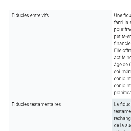
Fiducies entre vifs
Une fidu
familial
pour fra
petits-e
financie
Elle off
actifs h
âgé de 6
soi-mêm
conjoint
conjoin
planific
Fiducies testamentaires
La fiduc
testamen
rechange
de la su