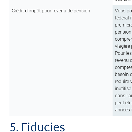
Crédit d’impôt pour revenu de pension
Vous pou
fédéral 
première
pension
comprend
viagère 
Pour les
revenu 
comptes
besoin d
réduire 
inutilis
dans l’a
peut êtr
années f
5. Fiducies