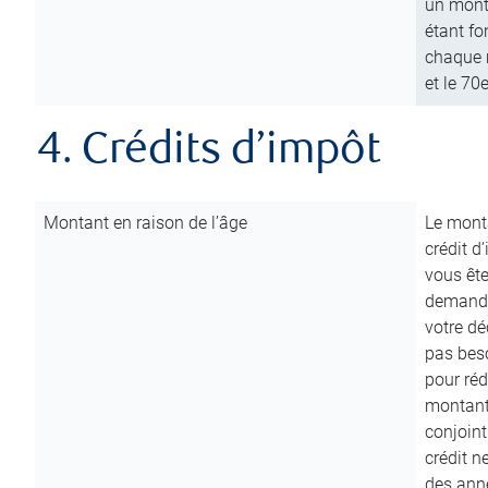
un mont
étant fo
chaque m
et le 70
4. Crédits d’impôt
Montant en raison de l’âge
Le monta
crédit d
vous êt
demande
votre dé
pas beso
pour réd
montant 
conjoint
crédit n
des anné