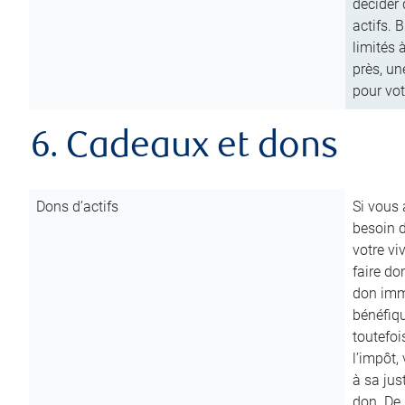
décider 
actifs. 
limités 
près, un
pour vot
6. Cadeaux et dons
Dons d’actifs
Si vous
besoin d
votre vi
faire do
don immé
bénéfiqu
toutefoi
l’impôt,
à sa ju
don. De p