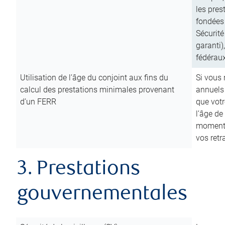
les pres
fondées 
Sécurité
garanti)
fédéraux
Utilisation de l’âge du conjoint aux fins du
Si vous
calcul des prestations minimales provenant
annuels
d’un FERR
que votr
l’âge de
moment d
vos ret
3. Prestations
gouvernementales