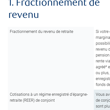
1. Fractionnement de
revenu
Fractionnement du revenu de retraite
Si votre
marginal
possibil
revenu 
pension
rente vi
agréé* e
ou plus,
enregist
fonds de
Cotisations à un régime enregistré d’épargne-
Vous ave
retraite (REER) de conjoint
de conjo
sont plu