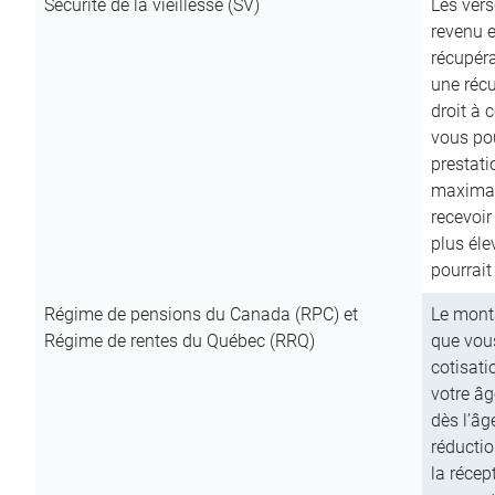
Sécurité de la vieillesse (SV)
Les vers
revenu e
récupéra
une récu
droit à 
vous pou
prestati
maximale
recevoi
plus él
pourrait
Régime de pensions du Canada (RPC) et
Le mont
Régime de rentes du Québec (RRQ)
que vous
cotisati
votre âg
dès l’âg
réducti
la récep