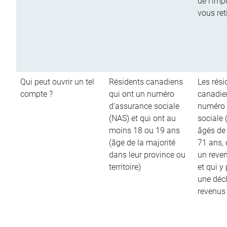
de l’imp
vous ret
Qui peut ouvrir un tel
Résidents canadiens
Les rési
compte ?
qui ont un numéro
canadie
d’assurance sociale
numéro 
(NAS) et qui ont au
sociale 
moins 18 ou 19 ans
âgés de
(âge de la majorité
71 ans,
dans leur province ou
un reve
territoire)
et qui y
une décl
revenus