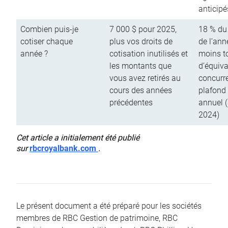
anticipé
Combien puis-je
7 000 $ pour 2025,
18 % du
cotiser chaque
plus vos droits de
de l’ann
année ?
cotisation inutilisés et
moins to
les montants que
d’équiva
vous avez retirés au
concurr
cours des années
plafond 
précédentes
annuel 
2024)
Cet article a initialement été publié
sur
rbcroyalbank.com
.
Le présent document a été préparé pour les sociétés
membres de RBC Gestion de patrimoine, RBC