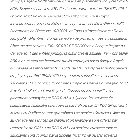
Phillips, Hager & North Services-conseils en placements inc. (RBC PH&N
SCP), Services financiers RBC Gestion de patrimoine inc. (SF RBC GP), la
Société Trust Royal du Canada et la Compagnie Trust Royal
(collectivement, les « sociétés ») ainsi que leurs sociétés affiliées, RBC
Placements en Direct Inc. (RBCPD)* et Fonds d’investissement Royal
Inc. (FIRI). *Membre – Fonds canadien de protection des investisseurs.
Chacune des sociétés, FIRI, SF RBC GP, RBCPD et la Banque Royale du
Canada sont des entités juridiques distinctes et affiliées. Par « conseiller
RBC », on entend les banquiers privés employés par la Banque Royale
du Canada, les représentants inscrits de FIRI, les représentants-conseils
employés par RBC PH&N SCP, les premiers conseillers en services
fiduciaires et les chargés de comptes employés par la Compagnie Trust
Royal ou la Société Trust Royal du Canada ou les conseillers en
placement employés par RBC DVM. Au Québec, les services de
planification financière sont fournis par FIRI ou par SF RBC GP, qui sont
inscrits au Québec en tant que cabinets de services financiers. Ailleurs
au Canada, les services de planification financière sont offerts par
l’entremise de FIRI ou de RBC DVM. Les services successoraux et
fiduciaires sont fournis par la Société Trust Royal du Canada et la