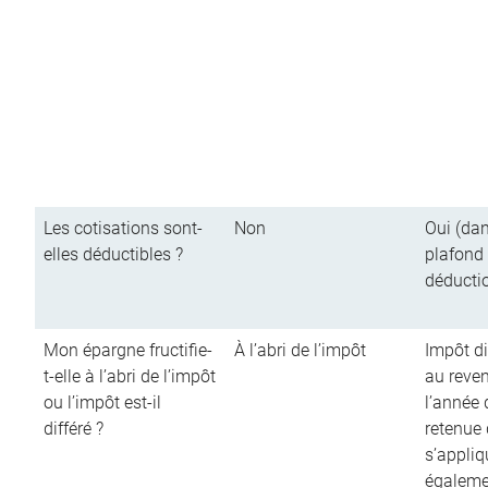
Les cotisations sont-
Non
Oui (dan
elles déductibles ?
plafond
déducti
Mon épargne fructifie-
À l’abri de l’impôt
Impôt di
t-elle à l’abri de l’impôt
au reve
ou l’impôt est-il
l’année d
différé ?
retenue
s’appliq
égalemen