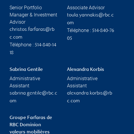
Senior Portfolio
Associate Advisor
Manager & Investment
toula.yannakis@rbc.c
Advisor
om
christos.farfaras@rb
Téléphone :
514-840-76
c.com
05
Téléphone :
514-840-14
18
Sabrina Gentile
Alexandra Korbis
Administrative
Administrative
Assistant
Assistant
sabrina.gentile@rbc.c
alexandra.korbis@rb
om
c.com
Groupe Farfaras de
RBC Dominion
valeurs mobilières