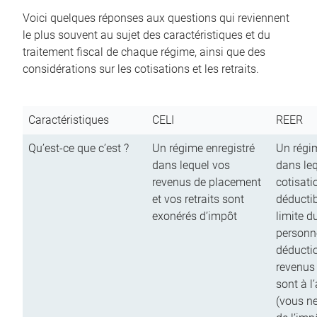
Voici quelques réponses aux questions qui reviennent
le plus souvent au sujet des caractéristiques et du
traitement fiscal de chaque régime, ainsi que des
considérations sur les cotisations et les retraits.
Caractéristiques
CELI
REER
Qu’est-ce que c’est ?
Un régime enregistré
Un régim
dans lequel vos
dans le
revenus de placement
cotisati
et vos retraits sont
déductib
exonérés d’impôt
limite d
personn
déductio
revenus
sont à l
(vous n