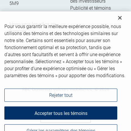
des investisseurs
5M9
Publicité et témoins
Liens vers les sites en
Pour vous garantir la meilleure expérience possible, nous
français
utilisons des témoins et des technologies similaires sur
notre site. Certains sont essentiels pour assurer son
fonctionnement optimal et sa protection, tandis que
Ouvrir une session
d’autres sont facultatifs et servent à offrir une expérience
Guide d’ouverture de
personnalisée. Sélectionnez « Accepter tous les témoins »
session initiale
pour profiter d’une expérience optimisée ou « Gérer les
Vous tenir informé
paramètres des témoins » pour apporter des modifications.
RBC Dominion valeurs mobilières, © 2026
Rejeter tout
Accepter tous les témoins
Haut de la page
Gérer les paramètres des témoins