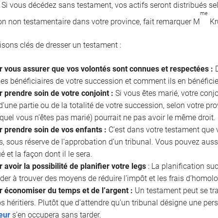
. Si vous décédez sans testament, vos actifs seront distribués se
me
on non testamentaire dans votre province, fait remarquer M
Kr
aisons clés de dresser un testament :
r vous assurer que vos volontés sont connues et respectées :
D
les bénéficiaires de votre succession et comment ils en bénéficie
 prendre soin de votre conjoint :
Si vous êtes marié, votre conjo
 d’une partie ou de la totalité de votre succession, selon votre p
uquel vous n’êtes pas marié) pourrait ne pas avoir le même droit.
r prendre soin de vos enfants :
C’est dans votre testament que 
, sous réserve de l’approbation d’un tribunal. Vous pouvez aussi
ué et la façon dont il le sera.
 avoir la possibilité de planifier votre legs
: La planification s
der à trouver des moyens de réduire l’impôt et les frais d’homol
r économiser du temps et de l’argent :
Un testament peut se tr
s héritiers. Plutôt que d’attendre qu’un tribunal désigne une pe
eur
s’en occupera sans tarder.