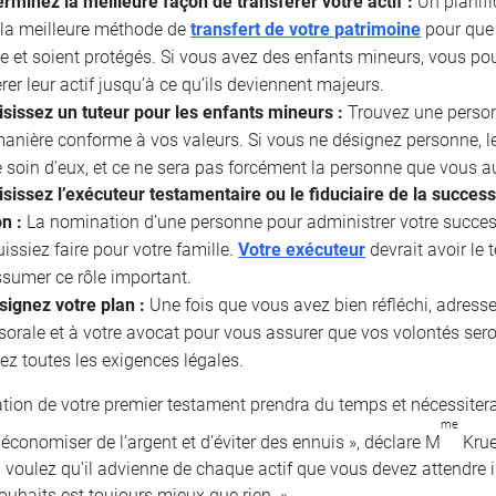
rminez la meilleure façon de transférer votre actif :
Un planifi
 la meilleure méthode de
transfert de votre patrimoine
pour que 
e et soient protégés. Si vous avez des enfants mineurs, vous po
rer leur actif jusqu’à ce qu’ils deviennent majeurs.
isissez un tuteur pour les enfants mineurs :
Trouvez une personn
manière conforme à vos valeurs. Si vous ne désignez personne,
 soin d’eux, et ce ne sera pas forcément la personne que vous au
sissez l’exécuteur testamentaire ou le fiduciaire de la succes
on :
La nomination d’une personne pour administrer votre success
issiez faire pour votre famille.
Votre exécuteur
devrait avoir le
sumer ce rôle important.
signez votre plan :
Une fois que vous avez bien réfléchi, adresse
sorale et à votre avocat pour vous assurer que vos volontés se
ez toutes les exigences légales.
ation de votre premier testament prendra du temps et nécessitera
me
économiser de l’argent et d’éviter des ennuis », déclare M
Krue
 voulez qu’il advienne de chaque actif que vous devez attendre 
ouhaits est toujours mieux que rien. »