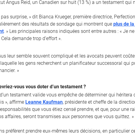
itut Angus Reid, un Canadien sur huit (13 %) a un testament qui n’
 pas surprise, » dit Bianca Krueger, première directrice, Perfect
lièrement des résultats de sondage qui montrent que
plus de l
nt
. » Les principales raisons indiquées sont entre autres : « Je n
 Cela demande trop d’effort ».
sus leur semble souvent compliqué et les avocats peuvent coûter
laquelle les gens recherchent un planificateur successoral qui pui
nancier. »
evriez-vous vous doter d’un testament ?
 d’un testament valide vous empêche de déterminer qui héritera d
is », affirme
Leanne Kaufman
, présidente et cheffe de la direct
 responsabilités que vous étiez censé prendre, et que, pour une 
os affaires, seront transmises aux personnes que vous quittez. »
ns préfèrent prendre eux-mêmes leurs décisions, en particulier c