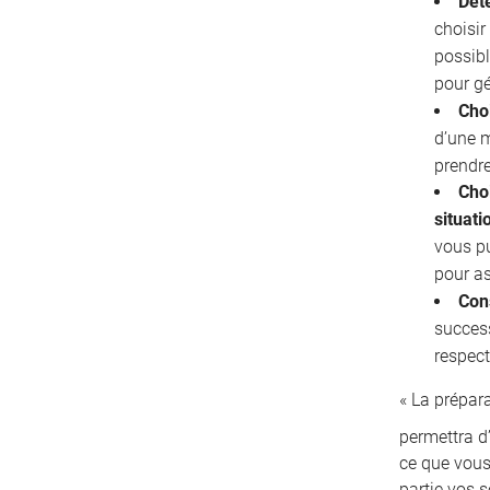
Déte
choisir
possibl
pour gé
Cho
d’une 
prendre
Choi
situati
vous pu
pour as
Con
succes
respect
« La prépar
permettra d’
ce que vous
partie vos s