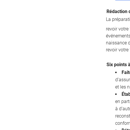
Rédaction 
La préparat
revoir votr
événements 
naissance d’
revoir votre
Six points 
Fait
d’assur
et les
Étab
en part
à d’aut
reconst
confor