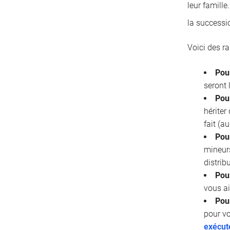
leur famille
la successi
Voici des r
Pou
seront 
Pour
hériter
fait (a
Pou
mineurs
distrib
Pour
vous ai
Pou
pour vo
exécut