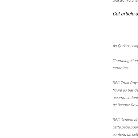
Cet article 
Au Québec, « liq
L’homologation 
territoires.
RBC Trust Royal
figure au bas d
recommandons le
de Banque Royal
RBC Gestion de 
cette page pou
contenu de cett