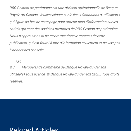
RBC Gestion de patrimoine est une division opérationnelle de Banque
Royale du Canada. Veuillez cliquer sur le lien « Conditions d’utilisation »
qui figure au bas de cette page pour obtenir plus d’information sur les
entités qui sont des sociétés membres de RBC Gestion de patrimoine.
Nous n’approuvons ni ne recommandons le contenu de cette
publication, qui est fourni à titre d’information seulement et ne vise pas
à donner des conseils.
MC
® /
Marque(s) de commerce de Banque Royale du Canada
utilisée(s) sous licence. © Banque Royale du Canada 2025. Tous droits
réservés.