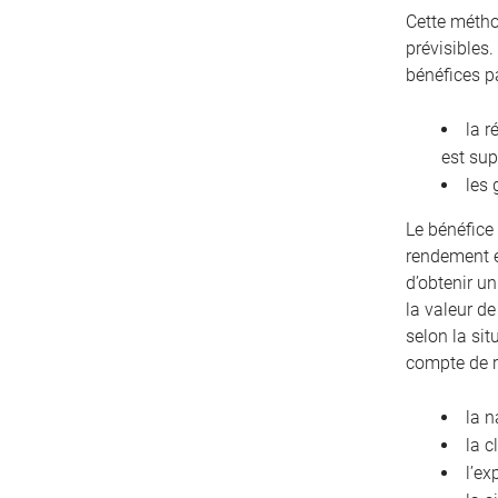
Cette métho
prévisibles.
bénéfices p
la r
est sup
les 
Le bénéfice 
rendement e
d’obtenir u
la valeur de
selon la sit
compte de 
la n
la c
l’ex