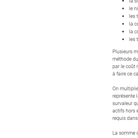
la s
le n
les 
la c
la c
les 
Plusieurs m
méthode du 
par le coût
à faire ce c
On multiplie
représente l
survaleur q
actifs hors 
requis dans 
La somme de 