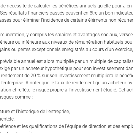
de nécessite de calculer les bénéfices annuels qu’elle pourra en 
 Ses résultats financiers passés peuvent en être un bon indicateur.
assés pour éliminer l’incidence de certains éléments non récur
émunération, y compris les salaires et avantages sociaux, versée
érieure ou inférieure aux niveaux de rémunération habituels po
gains ou pertes exceptionnels enregistrés au cours d’un exercice,
prévisible annuel est alors multiplié par un multiple de capitalis
xigé par un acheteur hypothétique pour son investissement dans
n rendement de 20 % sur son investissement multipliera le bénéfic
 l’entreprise. À noter que le taux de rendement qu’un acheteur hy
uation et reflète le risque propre à l’investissement étudié. Cet
risques comme :
ature et l’historique de l’entreprise,
lientèle,
périence et les qualifications de l’équipe de direction et des empl