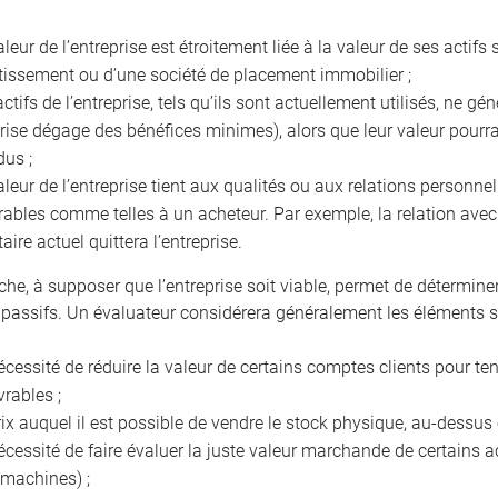
aleur de l’entreprise est étroitement liée à la valeur de ses acti
tissement ou d’une société de placement immobilier ;
actifs de l’entreprise, tels qu’ils sont actuellement utilisés, ne g
prise dégage des bénéfices minimes), alors que leur valeur pourra
dus ;
aleur de l’entreprise tient aux qualités ou aux relations personnel
rables comme telles à un acheteur. Par exemple, la relation avec l
taire actuel quittera l’entreprise.
che, à supposer que l’entreprise soit viable, permet de détermine
 passifs. Un évaluateur considérera généralement les éléments s
écessité de réduire la valeur de certains comptes clients pour t
vrables ;
rix auquel il est possible de vendre le stock physique, au-dessu
écessité de faire évaluer la juste valeur marchande de certains ac
 machines) ;