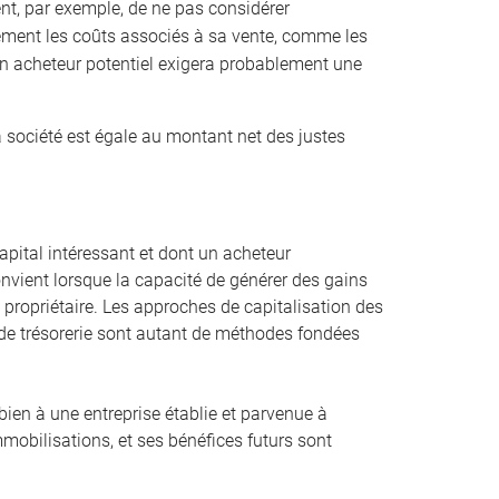
ient, par exemple, de ne pas considérer
ement les coûts associés à sa vente, comme les
 Un acheteur potentiel exigera probablement une
a société est égale au montant net des justes
pital intéressant et dont un acheteur
convient lorsque la capacité de générer des gains
st propriétaire. Les approches de capitalisation des
ux de trésorerie sont autant de méthodes fondées
bien à une entreprise établie et parvenue à
mmobilisations, et ses bénéfices futurs sont