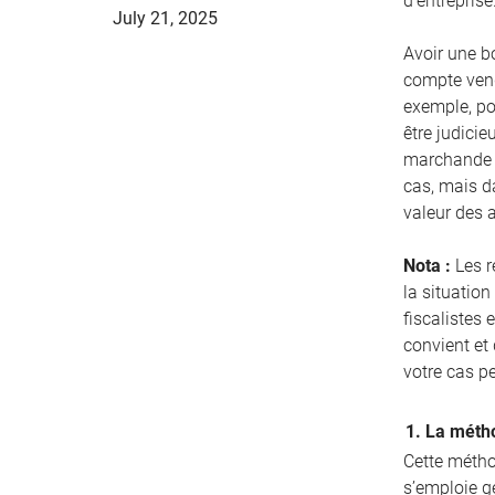
d’entreprise
July 21, 2025
Avoir une bo
compte vend
exemple, pou
être judicie
marchande d
cas, mais d
valeur des 
Nota :
Les r
la situation
fiscalistes 
convient et
votre cas p
1. La métho
Cette méthod
s’emploie g