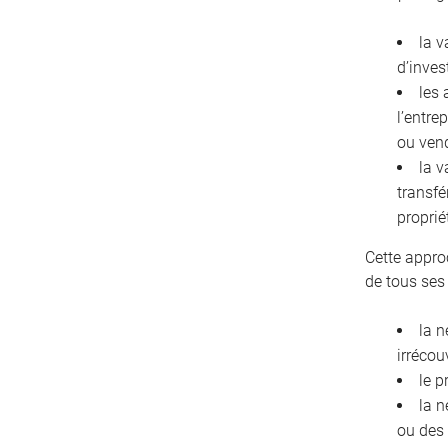
la v
d’inves
les 
l’entre
ou ven
la v
transfé
proprié
Cette appro
de tous ses
la n
irrécou
le p
la n
ou des