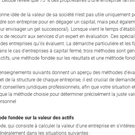
. L’étude révèle que 73 % des propriétaires d’une entreprise famili
nne idée de la valeur de sa société n’est pas utile uniquement pour
re son entreprise pour en dégager un capital, mais peut égaleme
r envisager un gel successoral). Lorsque vient le temps d’établir
ux de recourir aux services d’un expert en évaluation. Ces spécia
es entreprises qu’ils évaluent. La démarche particulière et les 
ans le cas d’entreprises à capital fermé, trois méthodes sont g
actifs, une méthode fondée sur les résultats et une méthode fon
enseignements suivants donnent un aperçu des méthodes d’évalua
 et de la structure de chaque entreprise, il est crucial de demande
et conseillers juridiques professionnels, afin que votre situatio
 que la méthode choisie pour déterminer précisément la juste val
ersonnel
de fondée sur la valeur des actifs
e, qui consiste à calculer la valeur d’une entreprise en s’intére
énéralement dans les situations suivantes :