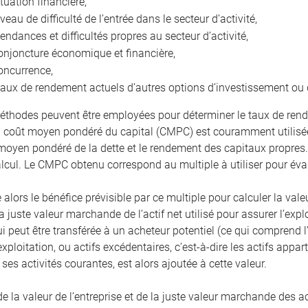
ituation financière,
iveau de difficulté de l’entrée dans le secteur d’activité,
tendances et difficultés propres au secteur d’activité,
onjoncture économique et financière,
oncurrence,
taux de rendement actuels d’autres options d’investissement ou 
éthodes peuvent être employées pour déterminer le taux de rend
coût moyen pondéré du capital (CMPC) est couramment utilisée
 moyen pondéré de la dette et le rendement des capitaux propres
alcul. Le CMPC obtenu correspond au multiple à utiliser pour éval
 alors le bénéfice prévisible par ce multiple pour calculer la valeu
a juste valeur marchande de l’actif net utilisé pour assurer l’expl
ui peut être transférée à un acheteur potentiel (ce qui comprend
exploitation, ou actifs excédentaires, c’est-à-dire les actifs app
ses activités courantes, est alors ajoutée à cette valeur.
la valeur de l’entreprise et de la juste valeur marchande des act