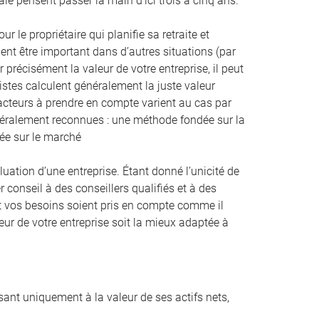
ale pensent passer la main d’ici trois à cinq ans.
 le propriétaire qui planifie sa retraite et
nt être important dans d’autres situations (par
 précisément la valeur de votre entreprise, il peut
listes calculent généralement la juste valeur
facteurs à prendre en compte varient au cas par
énéralement reconnues : une méthode fondée sur la
dée sur le marché
tion d’une entreprise. Étant donné l’unicité de
r conseil à des conseillers qualifiés et à des
n et vos besoins soient pris en compte comme il
eur de votre entreprise soit la mieux adaptée à
ssant uniquement à la valeur de ses actifs nets,