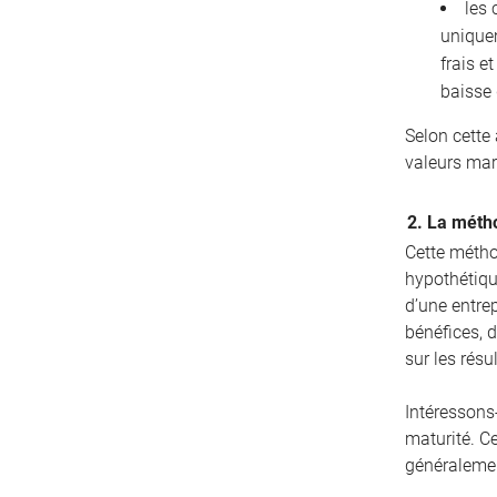
les 
unique
frais e
baisse 
Selon cette
valeurs mar
2. La métho
Cette métho
hypothétique
d’une entrep
bénéfices, d
sur les résu
Intéressons
maturité. C
généralemen