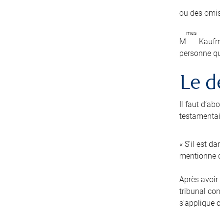
ou des omis
mes
M
Kaufma
personne qu
Le d
Il faut d’a
testamentair
« S’il est d
mentionne q
Après avoir 
tribunal co
s’applique 