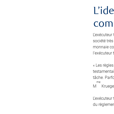
L’id
comm
L’exécuteur 
société très
monnaie cou
l’exécuteur
« Les règles
testamentair
tâche. Parfo
me
M
Kruege
L’exécuteur
du règlement