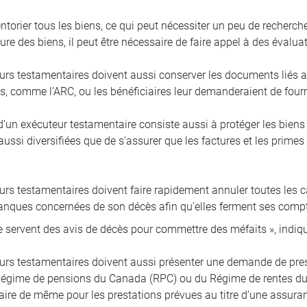
ventorier tous les biens, ce qui peut nécessiter un peu de recherch
ure des biens, il peut être nécessaire de faire appel à des évalu
urs testamentaires doivent aussi conserver les documents liés a
, comme l’ARC, ou les bénéficiaires leur demanderaient de fournir
’un exécuteur testamentaire consiste aussi à protéger les bien
ussi diversifiées que de s’assurer que les factures et les primes
rs testamentaires doivent faire rapidement annuler toutes les car
banques concernées de son décès afin qu’elles ferment ses compt
e servent des avis de décès pour commettre des méfaits », indi
urs testamentaires doivent aussi présenter une demande de prest
égime de pensions du Canada (RPC) ou du Régime de rentes du Q
 faire de même pour les prestations prévues au titre d’une assura