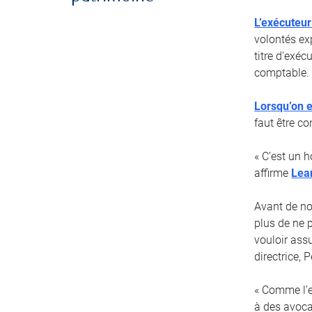
L’exécuteur
volontés ex
titre d’exé
comptable.
Lorsqu’on e
faut être co
« C’est un 
affirme
Lea
Avant de no
plus de ne 
vouloir ass
directrice,
« Comme l’ex
à des avoca