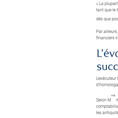
« La plupart
tant que le
dès que po
Par ailleurs
financiers i
L’év
suc
L’exécuteur 
d’homologat
me
Selon M
K
comptabilise
les antiquit