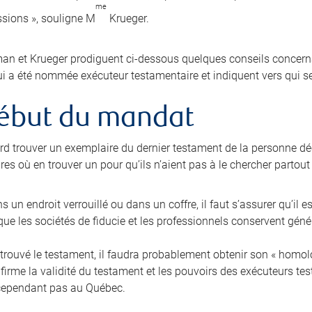
me
sions », souligne M
Krueger.
n et Krueger prodiguent ci-dessous quelques conseils concernan
i a été nommée exécuteur testamentaire et indiquent vers qui se
ébut du mandat
bord trouver un exemplaire du dernier testament de la personne dé
es où en trouver un pour qu’ils n’aient pas à le chercher partout
ans un endroit verrouillé ou dans un coffre, il faut s’assurer qu’il e
ue les sociétés de fiducie et les professionnels conservent gén
trouvé le testament, il faudra probablement obtenir son « homolog
nfirme la validité du testament et les pouvoirs des exécuteurs t
cependant pas au Québec.