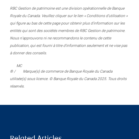
RBC Gestion de patrimoine est une division opérationnelle de Banque
Royale du Canada. Veuillez cliquer sur le lien « Conditions d’utilisation »
qui figure au bas de cette page pour obtenir plus d’information sur les
entités qui sont des sociétés membres de RBC Gestion de patrimoine.
Nous n’approuvons ni ne recommandons le contenu de cette
publication, qui est fourni à titre d’information seulement et ne vise pas
à donner des conseils.
MC
® /
Marque(s) de commerce de Banque Royale du Canada
utilisée(s) sous licence. © Banque Royale du Canada 2025. Tous droits
réservés.