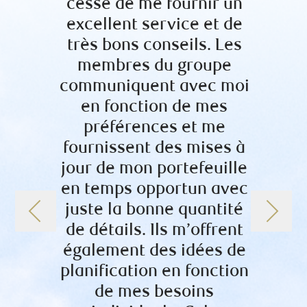
cessé de me fournir un
quoti
excellent service et de
gér
très bons conseils. Les
accumu
membres du groupe
de ma 
communiquent avec moi
dans l
en fonction de mes
une
préférences et me
résu
fournissent des mises à
autre
jour de mon portefeuille
derniè
en temps opportun avec
consta
juste la bonne quantité
repris
de détails. Ils m’offrent
cet
également des idées de
pr
planification en fonction
inve
de mes besoins
Gro