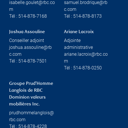
isabelle.goulet@rbc.co
samuel.brodrique@rb
m
c.com
Tél :
514-878-7168
Tél :
514-878-8173
Joshua Assouline
Ariane Lacroix
Conseiller adjoint
Adjointe
joshua.assouline@rb
administrative
c.com
ariane.lacroix@rbc.co
Tél :
514-878-7501
m
Tél :
514-878-0250
Groupe Prud’Homme
Langlois de RBC
Dominion valeurs
mobilières Inc.
prudhommelanglois@
rbc.com
Tél :
514-878-4228