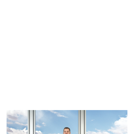
des stratégies de gestion de patrimoine
personnalisées pour l’ensemble de ses clients
fortunés. Nous aidons les familles, les entreprises, les
organismes de bienfaisance et les fondations à
réaliser ce qui compte le plus pour eux sur le plan
financier. Placer les besoins de nos clients et ceux de
leur famille au centre de nos activités est notre
priorité. Grâce à une approche de gestion active, nous
élaborons des stratégies dans le but de faire croître
votre patrimoine, le faire fructifier et le préserver à long
terme.