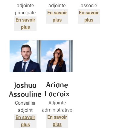
adjointe
adjointe
associé
principale
En savoir
En savoir
En savoir
plus
plus
plus
Ariane
Joshua
Lacroix
Assouline
Adjointe
Conseiller
administrative
adjoint
En savoir
En savoir
plus
plus