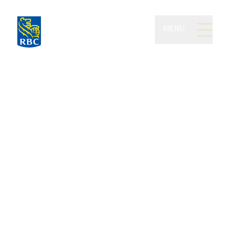
MENU
Le Groupe Prud’Homme
Langlois de RBC
Dominion Valeurs
mobilières
Des solutions éprouvées,
soutenues par une équipe
d’experts reconnue dans l’industrie
Fort d’une expérience s’étalant sur plusieurs
décennies, le Groupe Prud’Homme Langlois élabore