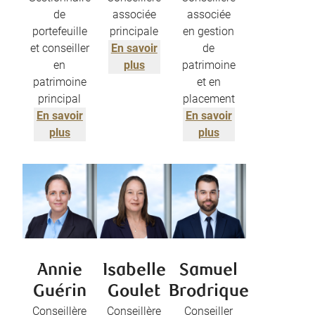
de
associée
associée
portefeuille
principale
en gestion
et conseiller
En savoir
de
en
plus
patrimoine
patrimoine
et en
principal
placement
En savoir
En savoir
plus
plus
Annie
Isabelle
Samuel
Guérin
Goulet
Brodrique
Conseillère
Conseillère
Conseiller