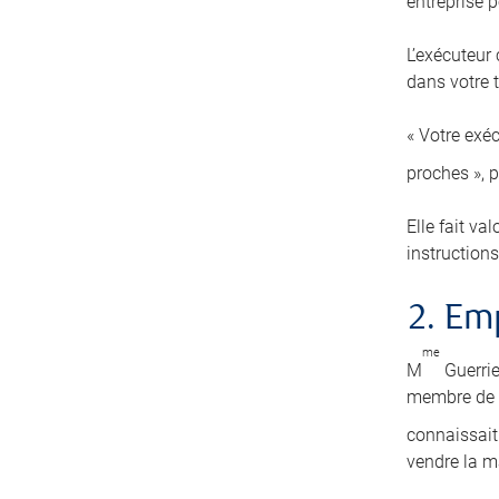
entreprise pe
L’exécuteur
dans votre t
« Votre exéc
proches », 
Elle fait va
instructions
2. E
me
M
Guerrie
membre de s
connaissait 
vendre la m