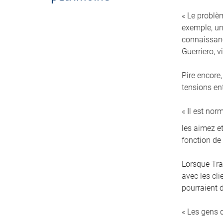
« Le problè
exemple, un 
connaissanc
Guerriero, 
Pire encore,
tensions en
« Il est no
les aimez et
fonction de
Lorsque Tra
avec les cl
pourraient d
« Les gens 