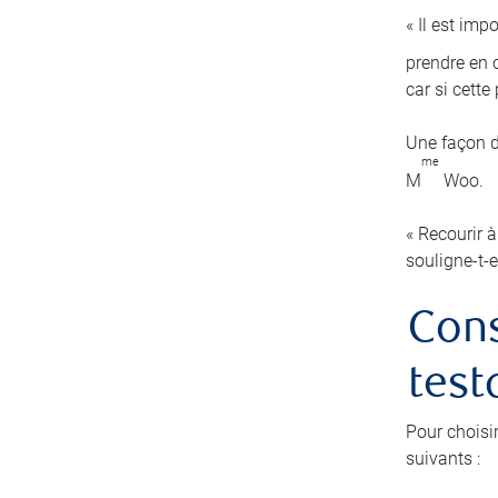
« Il est imp
prendre en c
car si cett
Une façon d
me
M
Woo.
« Recourir à
souligne-t-e
Cons
test
Pour choisi
suivants :