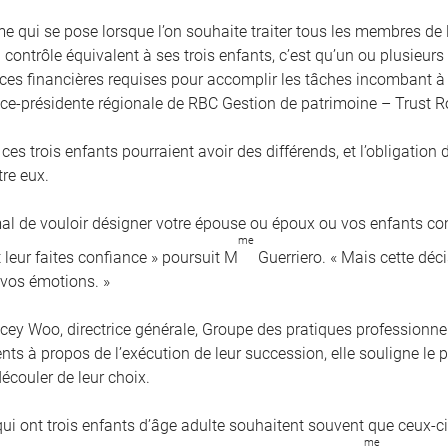
me qui se pose lorsque l’on souhaite traiter tous les membres de
contrôle équivalent à ses trois enfants, c’est qu’un ou plusieurs
es financières requises pour accomplir les tâches incombant à 
vice-présidente régionale de RBC Gestion de patrimoine – Trust R
 ces trois enfants pourraient avoir des différends, et l’obligation
tre eux.
rmal de vouloir désigner votre épouse ou époux ou vos enfants 
me
 leur faites confiance » poursuit M
Guerriero. « Mais cette déci
 vos émotions. »
cey Woo, directrice générale, Groupe des pratiques professionnel
ients à propos de l’exécution de leur succession, elle souligne l
écouler de leur choix.
qui ont trois enfants d’âge adulte souhaitent souvent que ceux-
me