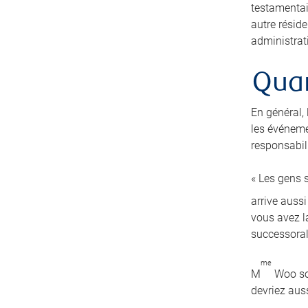
testamentai
autre résid
administrati
Quan
En général,
les événeme
responsabili
« Les gens s
arrive auss
vous avez la
successoral
me
M
Woo sou
devriez auss