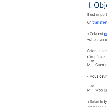
1. Obj
Il est impor
un
transfer
« Cela est
e
votre premi
Selon la com
d’impôts et 
me
M
Guerrie
« Vous devr
me
M
Woo jug
« Selon le 