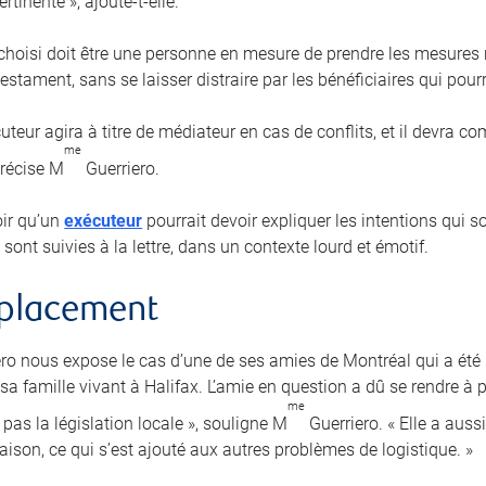
rtinente », ajoute-t-elle.
 choisi doit être une personne en mesure de prendre les mesures r
estament, sans se laisser distraire par les bénéficiaires qui pourra
uteur agira à titre de médiateur en cas de conflits, et il devra 
me
précise M
Guerriero.
loir qu’un
exécuteur
pourrait devoir expliquer les intentions qui 
 sont suivies à la lettre, dans un contexte lourd et émotif.
mplacement
ro nous expose le cas d’une de ses amies de Montréal qui a ét
a famille vivant à Halifax. L’amie en question a dû se rendre à p
me
pas la législation locale », souligne M
Guerriero. « Elle a auss
aison, ce qui s’est ajouté aux autres problèmes de logistique. »