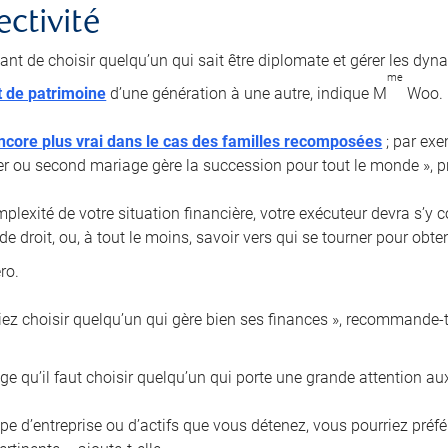
ectivité
tant de choisir quelqu’un qui sait être diplomate et gérer les dyn
me
t de patrimoine
d’une génération à une autre, indique M
Woo.
ncore plus vrai dans le cas des familles recomposées
; par exe
er ou second mariage gère la succession pour tout le monde », pr
plexité de votre situation financière, votre exécuteur devra s’y 
de droit, ou, à tout le moins, savoir vers qui se tourner pour obt
ro.
iez choisir quelqu’un qui gère bien ses finances », recommande-t-
e qu’il faut choisir quelqu’un qui porte une grande attention aux
type d’entreprise ou d’actifs que vous détenez, vous pourriez pré