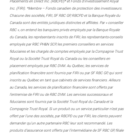
Placements en Direct Inc. (RBCPD)* et Fonds d’investissement Royal
Inc. (FIRI). *Membre – Fonds canadien de protection des investisseurs.
Chacune des sociétés, FIRI, SF RBC GP, RBCPD et la Banque Royale du
Canada sont des entités juridiques distinctes et affiliées. Par « conseiller
RBC », on entend les banquiers privés employés par la Banque Royale
du Canada, les représentants inscrits de FIRI, les représentants-conseils
employés par RBC PH&N SCP, les premiers conseillers en services
fiduciaires et les chargés de comptes employés par la Compagnie Trust
Royal ou la Société Trust Royal du Canada ou les conseillers en
placement employés par RBC DVM. Au Québec, les services de
planification financière sont fournis par FIRI ou par SF RBC GP, qui sont
inscrits au Québec en tant que cabinets de services financiers. Ailleurs
au Canada, les services de planification financière sont offerts par
l’entremise de FIRI ou de RBC DVM. Les services successoraux et
fiduciaires sont fournis par la Société Trust Royal du Canada et la
Compagnie Trust Royal. Si un produit ou un service particulier n’est pas
offert par l’une des sociétés, par RBCPD ou par FIRI, les clients peuvent
demander qu’un autre partenaire RBC leur soit recommandé. Les
produits d’assurance sont offerts par l’intermédiaire de SF RBC GP, filiale