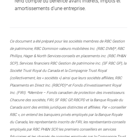
rend compte du bénéfice avant intérêts, impôts et
amortissements d’une entreprise.
Ce document a été préparé pour les sociétés membres de RBC Gestion
de patrimoine, RBC Dominion valeurs mobilières Inc. (RBC DVM)*, RBC
Phillips, Hager & North Services-conseils en placements inc. (RBC PH&N
SCP), Services financiers RBC Gestion de patrimoine inc. (SF RBC GP), la
Société Trust Royal du Canada et la Compagnie Trust Royal
(collectivement, les « sociétés ») ainsi que leurs sociétés affiliées, RBC
Placements en Direct Inc. (RBCPD)* et Fonds d’investissement Royal
Inc. (FIRI). *Membre – Fonds canadien de protection des investisseurs.
Chacune des sociétés, FIRI, SF RBC GP, RBCPD et la Banque Royale du
Canada sont des entités juridiques distinctes et affiliées. Par « conseiller
RBC », on entend les banquiers privés employés par la Banque Royale
du Canada, les représentants inscrits de FIRI, les représentants-conseils
employés par RBC PH&N SCP, les premiers conseillers en services
fiduciaires et les chargés de comptes employés par la Compagnie Trust