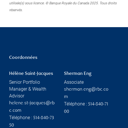
utilisée(s) sous licence. © Banque Royale du Canada 2025. Tous droits
réservés.
Coordonnées
Hélène Saint-Jacques
Sherman Eng
Senior Portfolio
Associate
Manager & Wealth
sherman.eng@rbc.co
Advisor
m
helene.st-jacques@rb
Téléphone :
514-840-71
c.com
00
Téléphone :
514-840-73
50