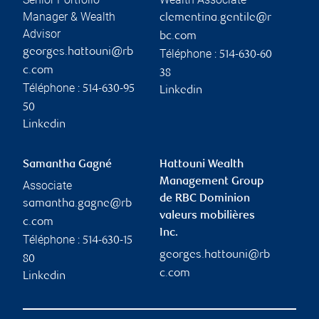
Manager & Wealth
clementina.gentile@r
Advisor
bc.com
georges.hattouni@rb
Téléphone :
514-630-60
c.com
38
Téléphone :
514-630-95
Linkedin
50
Linkedin
Samantha Gagné
Hattouni Wealth
Management Group
Associate
de RBC Dominion
samantha.gagne@rb
valeurs mobilières
c.com
Inc.
Téléphone :
514-630-15
georges.hattouni@rb
80
c.com
Linkedin