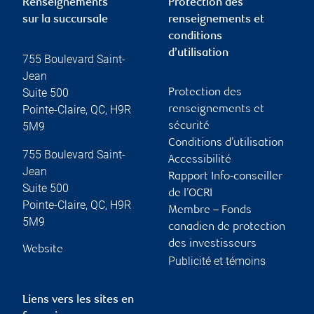
Renseignements
Protection des
sur la succursale
renseignements et
conditions
d’utilisation
755 Boulevard Saint-
Jean
Suite 500
Protection des
Pointe-Claire
,
QC
,
H9R
renseignements et
5M9
sécurité
Conditions d’utilisation
755 Boulevard Saint-
Accessibilité
Jean
Rapport Info-conseiller
Suite 500
de l’OCRI
Pointe-Claire
,
QC
,
H9R
Membre – Fonds
5M9
canadien de protection
des investisseurs
Website
Publicité et témoins
Liens vers les sites en