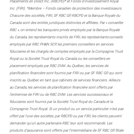
Placements en Direct Inc. (RBCPD)* et Fonds d’investissement Royal
Inc. (FIRI). *Membre – Fonds canadien de protection des investisseurs.
Chacune des sociétés, FIRI, SF RBC GP, RBCPD et la Banque Royale du
Canada sont des entités juridiques distinctes et affiliées. Par « conseiller
RBC », on entend les banquiers privés employés par la Banque Royale
du Canada, les représentants inscrits de FIRI, les représentants-conseils
employés par RBC PH&N SCP, les premiers conseillers en services
fiduciaires et les chargés de comptes employés par la Compagnie Trust
Royal ou la Société Trust Royal du Canada ou les conseillers en
placement employés par RBC DVM. Au Québec, les services de
planification financière sont fournis par FIRI ou par SF RBC GP, qui sont
inscrits au Québec en tant que cabinets de services financiers. Ailleurs
au Canada, les services de planification financière sont offerts par
l’entremise de FIRI ou de RBC DVM. Les services successoraux et
fiduciaires sont fournis par la Société Trust Royal du Canada et la
Compagnie Trust Royal. Si un produit ou un service particulier n’est pas
offert par l’une des sociétés, par RBCPD ou par FIRI, les clients peuvent
demander qu’un autre partenaire RBC leur soit recommandé. Les
produits d’assurance sont offerts par l’intermédiaire de SF RBC GP, filiale