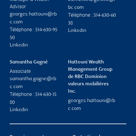
Advisor
bc.com
georges.hattouni@rb
Téléphone :
514-630-60
c.com
38
Téléphone :
514-630-95
Linkedin
50
Linkedin
Samantha Gagné
Hattouni Wealth
Management Group
Associate
de RBC Dominion
samantha.gagne@rb
valeurs mobilières
c.com
Inc.
Téléphone :
514-630-15
georges.hattouni@rb
80
c.com
Linkedin