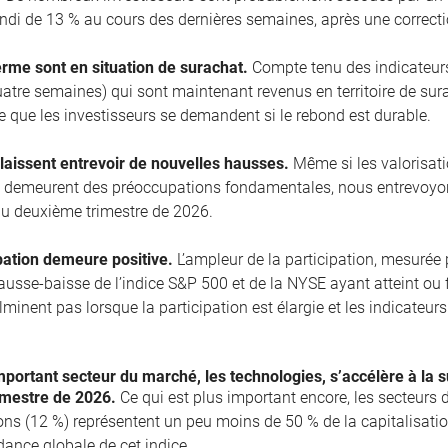
ndi de 13 % au cours des dernières semaines, après une correcti
erme sont en situation de surachat.
Compte tenu des indicateurs
uatre semaines) qui sont maintenant revenus en territoire de sura
le que les investisseurs se demandent si le rebond est durable.
laissent entrevoir de nouvelles hausses.
Même si les valorisation
e demeurent des préoccupations fondamentales, nous entrevoyo
u deuxième trimestre de 2026.
pation demeure positive.
L’ampleur de la participation, mesurée
 hausse-baisse de l’indice S&P 500 et de la NYSE ayant atteint o
lminent pas lorsque la participation est élargie et les indicateu
portant secteur du marché, les technologies, s’accélère à la s
imestre de 2026.
Ce qui est plus important encore, les secteurs d
s (12 %) représentent un peu moins de 50 % de la capitalisation
ndance globale de cet indice.