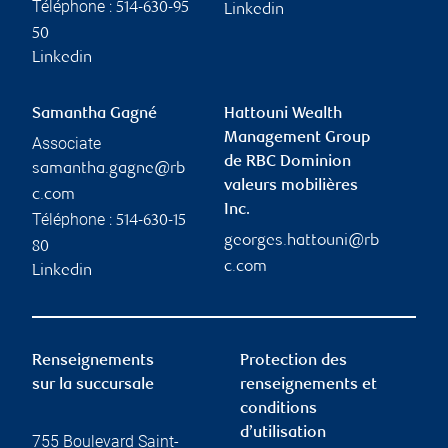
Téléphone :
514-630-95
Linkedin
50
Linkedin
Samantha Gagné
Hattouni Wealth
Management Group
Associate
de RBC Dominion
samantha.gagne@rb
valeurs mobilières
c.com
Inc.
Téléphone :
514-630-15
georges.hattouni@rb
80
c.com
Linkedin
Renseignements
Protection des
sur la succursale
renseignements et
conditions
d’utilisation
755 Boulevard Saint-