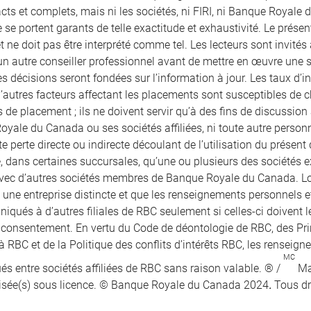
ts et complets, mais ni les sociétés, ni FIRI, ni Banque Royale d
 se portent garants de telle exactitude et exhaustivité. Le prés
et ne doit pas être interprété comme tel. Les lecteurs sont invités 
un autre conseiller professionnel avant de mettre en œuvre une str
s décisions seront fondées sur l’information à jour. Les taux d’in
 d’autres facteurs affectant les placements sont susceptibles de
 de placement ; ils ne doivent servir qu’à des fins de discussion a
oyale du Canada ou ses sociétés affiliées, ni toute autre perso
e perte directe ou indirecte découlant de l’utilisation du présen
e, dans certaines succursales, qu’une ou plusieurs des sociétés e
vec d’autres sociétés membres de Banque Royale du Canada. Lors
t une entreprise distincte et que les renseignements personnels 
qués à d’autres filiales de RBC seulement si celles-ci doivent le
r consentement. En vertu du Code de déontologie de RBC, des Pr
à RBC et de la Politique des conflits d’intérêts RBC, les renseig
MC
 entre sociétés affiliées de RBC sans raison valable. ® /
Ma
isée(s) sous licence. © Banque Royale du Canada 2024
.
Tous dr