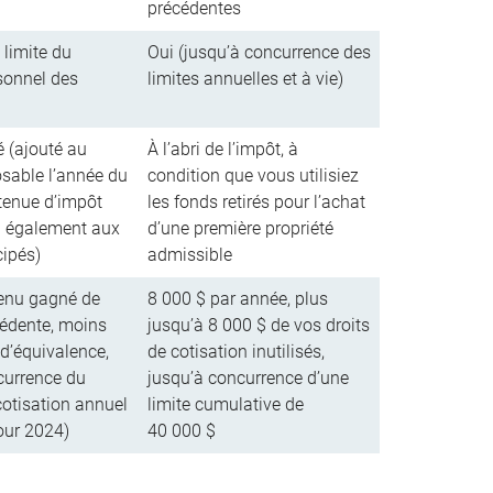
précédentes
 limite du
Oui (jusqu’à concurrence des
sonnel des
limites annuelles et à vie)
é (ajouté au
À l’abri de l’impôt, à
sable l’année du
condition que vous utilisiez
retenue d’impôt
les fonds retirés pour l’achat
a également aux
d’une première propriété
cipés)
admissible
enu gagné de
8 000 $ par année, plus
cédente, moins
jusqu’à 8 000 $ de vos droits
 d’équivalence,
de cotisation inutilisés,
currence du
jusqu’à concurrence d’une
cotisation annuel
limite cumulative de
our 2024)
40 000 $