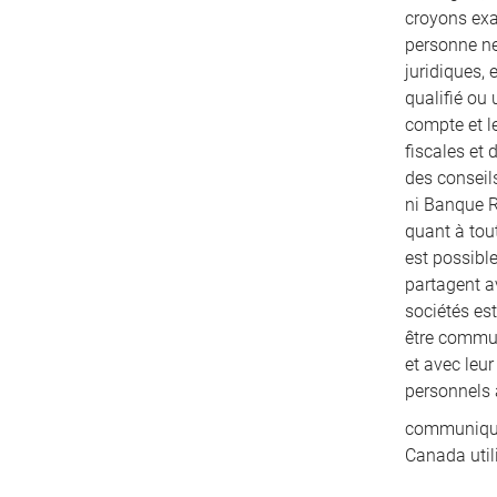
croyons exac
personne ne
juridiques, 
qualifié ou 
compte et le
fiscales et
des conseils
ni Banque R
quant à tout
est possibl
partagent a
sociétés es
être communi
et avec leu
personnels 
communiqués
Canada util