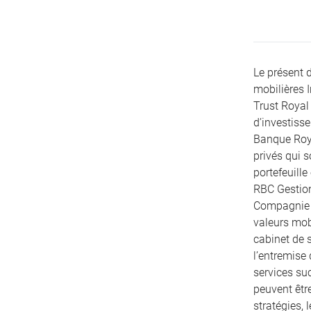
Le présent 
mobilières 
Trust Royal 
d’investiss
Banque Roya
privés qui 
portefeuille
RBC Gestion
Compagnie T
valeurs mobi
cabinet de s
l’entremise
services su
peuvent être
stratégies, 