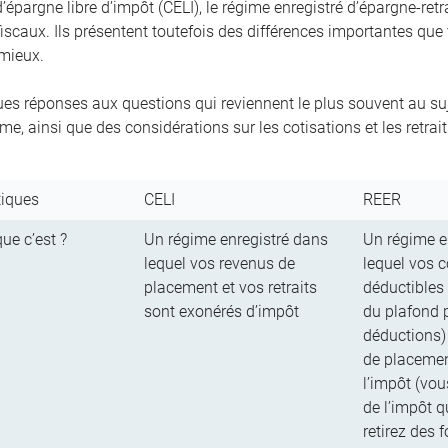
épargne libre d’impôt (CELI), le régime enregistré d’épargne-retr
iscaux. Ils présentent toutefois des différences importantes que
 mieux.
ues réponses aux questions qui reviennent le plus souvent au suje
e, ainsi que des considérations sur les cotisations et les retrait
tiques
CELI
REER
ue c’est ?
Un régime enregistré dans
Un régime e
lequel vos revenus de
lequel vos c
placement et vos retraits
déductibles 
sont exonérés d’impôt
du plafond 
déductions)
de placement
l’impôt (vo
de l’impôt 
retirez des 