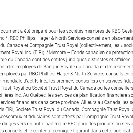
document a été préparé pour les sociétés membres de RBC Gest
Inc.*, RBC Phillips, Hager & North Services-conseils en placement
du Canada et Compagnie Trust Royal (collectivement, les « société
ement Royal Inc. (FIRI). *Membre – Fonds canadien de protection 
le du Canada sont des entités juridiques distinctes et affiliées.
sont des employés de Banque Royale du Canada et des représentan
 employés par RBC Phillips, Hager & North Services-conseils en pl
 mondiale d’actifs Inc., les premiers conseillers en services fid
rust Royal ou Société Trust Royal du Canada ou les conseille
lières Inc. Au Québec, les services de planification financière son
ervices financiers dans cette province. Ailleurs au Canada, les se
 de FIRI, Société Trust Royal du Canada, Compagnie Trust Royal
ccessoraux et fiduciaires sont offerts par Compagnie Trust Royal
 dirigés vers un autre partenaire RBC pour des produits ou servic
les conseils et le contenu technique figurant dans cette publicatio