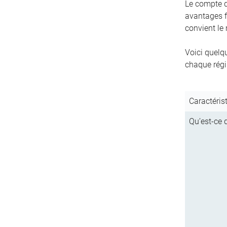
Le compte d’
avantages f
convient le
Voici quelq
chaque régim
Caractéris
Qu’est-ce q