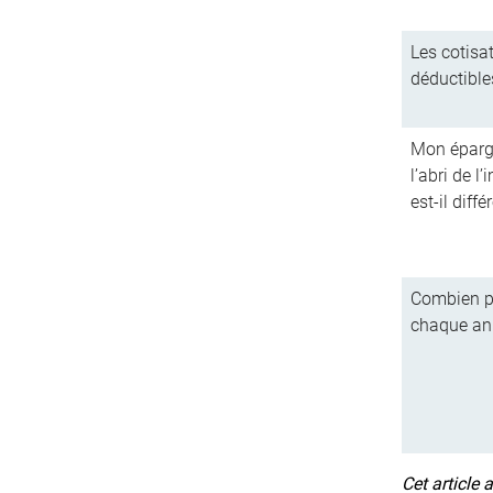
Les cotisa
déductible
Mon épargne
l’abri de l
est-il diffé
Combien pu
chaque an
Cet article 