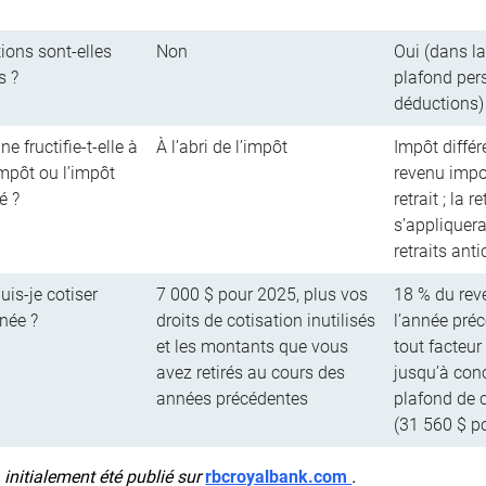
tions sont-elles
Non
Oui (dans la
s ?
plafond per
déductions)
 fructifie-t-elle à
À l’abri de l’impôt
Impôt différ
’impôt ou l’impôt
revenu impo
ré ?
retrait ; la 
s’appliquer
retraits anti
is-je cotiser
7 000 $ pour 2025, plus vos
18 % du rev
née ?
droits de cotisation inutilisés
l’année pré
et les montants que vous
tout facteur
avez retirés au cours des
jusqu’à con
années précédentes
plafond de 
(31 560 $ p
a initialement été publié sur
rbcroyalbank.com
.