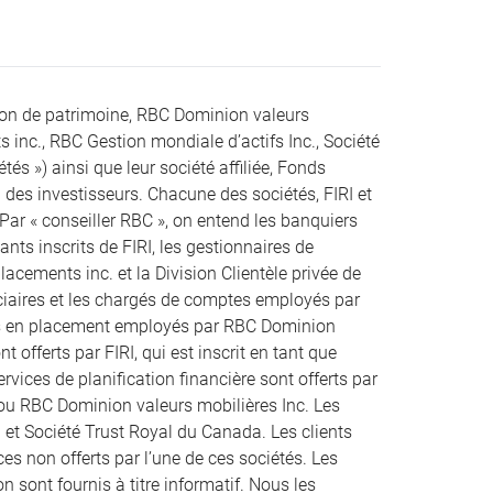
ion de patrimoine, RBC Dominion valeurs
s inc., RBC Gestion mondiale d’actifs Inc., Société
s ») ainsi que leur société affiliée, Fonds
des investisseurs. Chacune des sociétés, FIRI et
 Par « conseiller RBC », on entend les banquiers
ts inscrits de FIRI, les gestionnaires de
acements inc. et la Division Clientèle privée de
uciaires et les chargés de comptes employés par
rs en placement employés par RBC Dominion
t offerts par FIRI, qui est inscrit en tant que
rvices de planification financière sont offerts par
 ou RBC Dominion valeurs mobilières Inc. Les
 et Société Trust Royal du Canada. Les clients
es non offerts par l’une de ces sociétés. Les
n sont fournis à titre informatif. Nous les