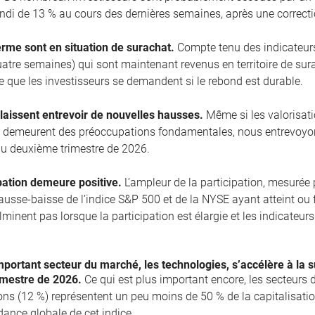
ndi de 13 % au cours des dernières semaines, après une correcti
erme sont en situation de surachat.
Compte tenu des indicateurs
uatre semaines) qui sont maintenant revenus en territoire de sura
le que les investisseurs se demandent si le rebond est durable.
laissent entrevoir de nouvelles hausses.
Même si les valorisation
e demeurent des préoccupations fondamentales, nous entrevoyo
u deuxième trimestre de 2026.
pation demeure positive.
L’ampleur de la participation, mesurée
 hausse-baisse de l’indice S&P 500 et de la NYSE ayant atteint o
lminent pas lorsque la participation est élargie et les indicateu
portant secteur du marché, les technologies, s’accélère à la s
imestre de 2026.
Ce qui est plus important encore, les secteurs d
s (12 %) représentent un peu moins de 50 % de la capitalisation
ndance globale de cet indice.