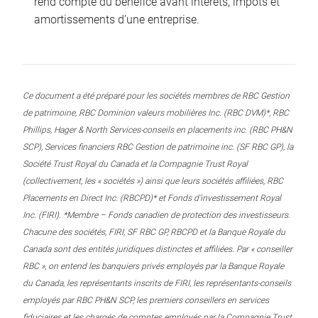
rend compte du bénéfice avant intérêts, impôts et
amortissements d’une entreprise.
Ce document a été préparé pour les sociétés membres de RBC Gestion
de patrimoine, RBC Dominion valeurs mobilières Inc. (RBC DVM)*, RBC
Phillips, Hager & North Services-conseils en placements inc. (RBC PH&N
SCP), Services financiers RBC Gestion de patrimoine inc. (SF RBC GP), la
Société Trust Royal du Canada et la Compagnie Trust Royal
(collectivement, les « sociétés ») ainsi que leurs sociétés affiliées, RBC
Placements en Direct Inc. (RBCPD)* et Fonds d’investissement Royal
Inc. (FIRI). *Membre – Fonds canadien de protection des investisseurs.
Chacune des sociétés, FIRI, SF RBC GP, RBCPD et la Banque Royale du
Canada sont des entités juridiques distinctes et affiliées. Par « conseiller
RBC », on entend les banquiers privés employés par la Banque Royale
du Canada, les représentants inscrits de FIRI, les représentants-conseils
employés par RBC PH&N SCP, les premiers conseillers en services
fiduciaires et les chargés de comptes employés par la Compagnie Trust