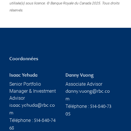
utilisée(s) sous licence. © Banque Royale du Canada 2025. Tous droits
réservés.
Coordonnées
Isaac Yehuda
Danny Vuong
Senior Portfolio
Associate Advisor
Manager & Investment
danny.vuong@rbc.co
Advisor
m
isaac.yehuda@rbc.co
Téléphone :
514-840-73
m
05
Téléphone :
514-840-74
68