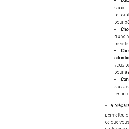
Déte
choisir
possibl
pour gé
Cho
d’une 
prendre
Choi
situati
vous pu
pour as
Con
succes
respect
« La prépar
permettra d’
ce que vous
partie vos s