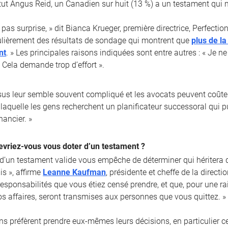
itut Angus Reid, un Canadien sur huit (13 %) a un testament qui n’
 pas surprise, » dit Bianca Krueger, première directrice, Perfect
lièrement des résultats de sondage qui montrent que
plus de l
nt
. » Les principales raisons indiquées sont entre autres : « Je n
 Cela demande trop d’effort ».
sus leur semble souvent compliqué et les avocats peuvent coûter
laquelle les gens recherchent un planificateur successoral qui pui
nancier. »
evriez-vous vous doter d’un testament ?
 d’un testament valide vous empêche de déterminer qui héritera d
is », affirme
Leanne Kaufman
, présidente et cheffe de la direct
 responsabilités que vous étiez censé prendre, et que, pour une 
os affaires, seront transmises aux personnes que vous quittez. »
ns préfèrent prendre eux-mêmes leurs décisions, en particulier c