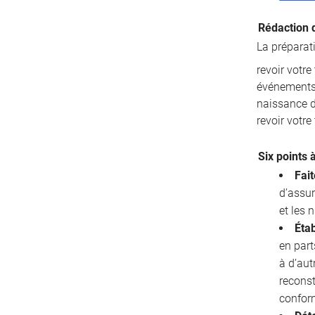
Rédaction 
La préparat
revoir votr
événements 
naissance d’
revoir votre
Six points 
Fait
d’assur
et les
Étab
en part
à d’aut
reconst
confor