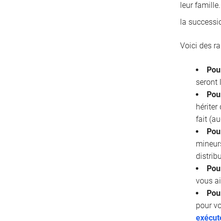
leur famille
la successi
Voici des r
Pou
seront 
Pour
hériter
fait (a
Pou
mineurs
distrib
Pour
vous ai
Pou
pour vo
exécut