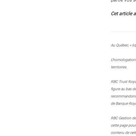
Cet article 
Au Québec, « liq
L’homologation 
territoires.
RBC Trust Royal
figure au bas d
recommandons le
de Banque Royal
RBC Gestion de 
cette page pou
contenu de cett