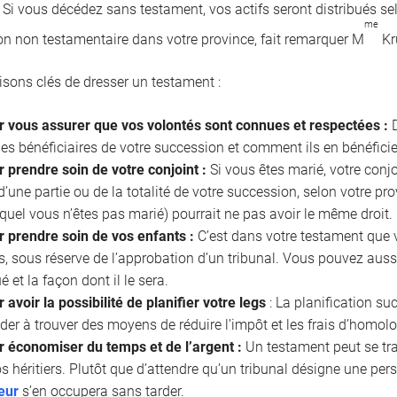
. Si vous décédez sans testament, vos actifs seront distribués se
me
on non testamentaire dans votre province, fait remarquer M
Kr
aisons clés de dresser un testament :
r vous assurer que vos volontés sont connues et respectées :
D
les bénéficiaires de votre succession et comment ils en bénéficie
 prendre soin de votre conjoint :
Si vous êtes marié, votre conjo
 d’une partie ou de la totalité de votre succession, selon votre p
uquel vous n’êtes pas marié) pourrait ne pas avoir le même droit.
r prendre soin de vos enfants :
C’est dans votre testament que 
, sous réserve de l’approbation d’un tribunal. Vous pouvez aussi
ué et la façon dont il le sera.
 avoir la possibilité de planifier votre legs
: La planification s
der à trouver des moyens de réduire l’impôt et les frais d’homol
r économiser du temps et de l’argent :
Un testament peut se tr
s héritiers. Plutôt que d’attendre qu’un tribunal désigne une pe
eur
s’en occupera sans tarder.