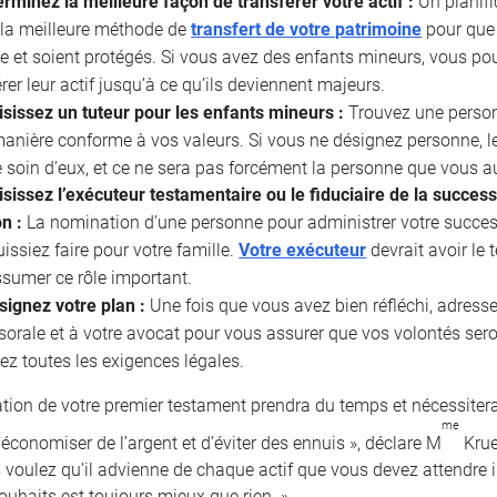
rminez la meilleure façon de transférer votre actif :
Un planifi
 la meilleure méthode de
transfert de votre patrimoine
pour que 
e et soient protégés. Si vous avez des enfants mineurs, vous po
rer leur actif jusqu’à ce qu’ils deviennent majeurs.
isissez un tuteur pour les enfants mineurs :
Trouvez une personn
manière conforme à vos valeurs. Si vous ne désignez personne,
 soin d’eux, et ce ne sera pas forcément la personne que vous au
sissez l’exécuteur testamentaire ou le fiduciaire de la succes
on :
La nomination d’une personne pour administrer votre success
issiez faire pour votre famille.
Votre exécuteur
devrait avoir le
sumer ce rôle important.
signez votre plan :
Une fois que vous avez bien réfléchi, adresse
sorale et à votre avocat pour vous assurer que vos volontés se
ez toutes les exigences légales.
ation de votre premier testament prendra du temps et nécessitera
me
économiser de l’argent et d’éviter des ennuis », déclare M
Krue
 voulez qu’il advienne de chaque actif que vous devez attendre 
ouhaits est toujours mieux que rien. »