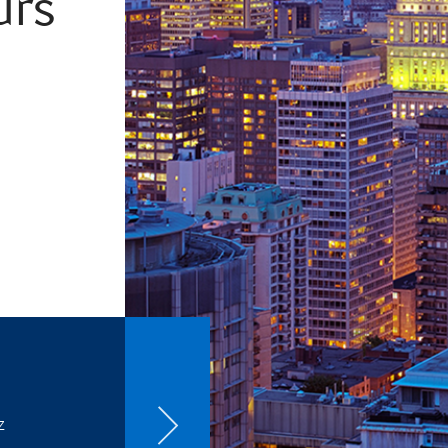
urs
z