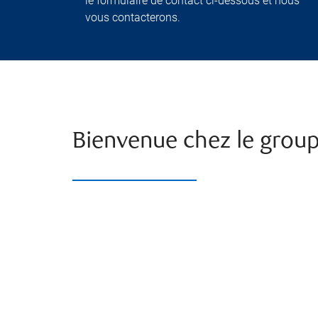
le formulaire de contact ci-dessous et nous
vous contacterons.
Bienvenue chez le grou