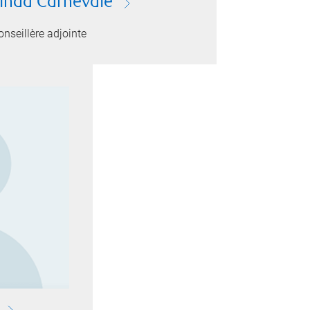
inda Carnevale
onseillère adjointe