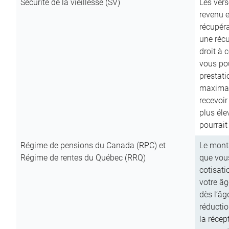
Sécurité de la vieillesse (SV)
Les vers
revenu e
récupéra
une récu
droit à 
vous pou
prestati
maximale
recevoi
plus él
pourrait
Régime de pensions du Canada (RPC) et
Le mont
Régime de rentes du Québec (RRQ)
que vous
cotisati
votre âg
dès l’âg
réducti
la récep