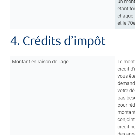
un mont
étant fo
chaque m
et le 70
4. Crédits d’impôt
Montant en raison de l’âge
Le monta
crédit d
vous êt
demande
votre dé
pas beso
pour réd
montant 
conjoint
crédit n
des anné