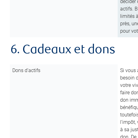
décider 
actifs. 
limités 
près, un
pour vot
6. Cadeaux et dons
Dons d’actifs
Si vous
besoin d
votre vi
faire do
don immé
bénéfiqu
toutefoi
l’impôt,
à sa ju
don. De p