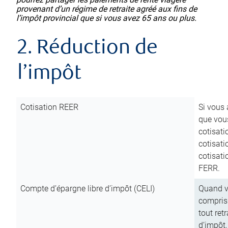
provenant d’un régime de retraite agréé aux fins de
l’impôt provincial que si vous avez 65 ans ou plus.
2. Réduction de
l’impôt
Cotisation REER
Si vous 
que vous
cotisati
cotisati
cotisati
FERR.
Compte d’épargne libre d’impôt (CELI)
Quand vo
compris 
tout ret
d’impôt,