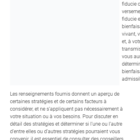
fiducie c
versemen
fiducie 
bienfais
vivant, 
et, à vo
transmi
vous aur
détermin
bienfais
admissib
Les renseignements fournis donnent un aperçu de
certaines stratégies et de certains facteurs à
considérer, et ne s’appliquent pas nécessairement à
votre situation ou à vos besoins. Pour discuter en
détail des stratégies et déterminer si l’une ou l’autre
d’entre elles ou d’autres stratégies pourraient vous
convenir, il est essentiel de consulter des conseillers