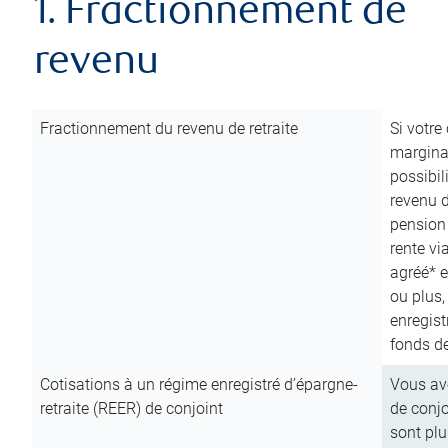
1. Fractionnement de
revenu
Fractionnement du revenu de retraite
Si votre
marginal
possibil
revenu 
pension
rente vi
agréé* e
ou plus,
enregist
fonds de
Cotisations à un régime enregistré d’épargne-
Vous ave
retraite (REER) de conjoint
de conjo
sont plu