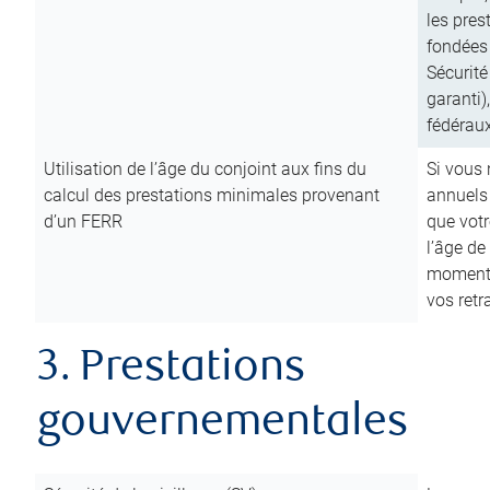
les pres
fondées 
Sécurité
garanti)
fédéraux
Utilisation de l’âge du conjoint aux fins du
Si vous
calcul des prestations minimales provenant
annuels
d’un FERR
que votr
l’âge de
moment d
vos ret
3. Prestations
gouvernementales