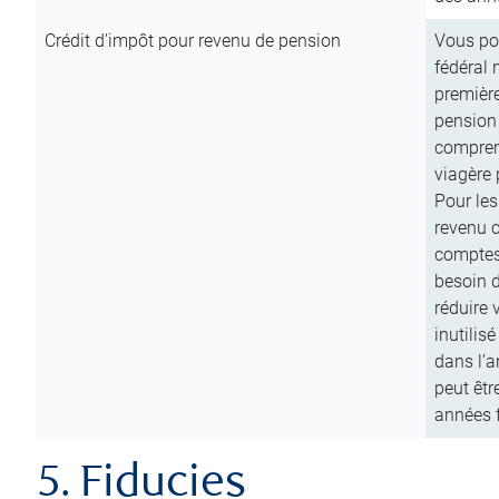
Crédit d’impôt pour revenu de pension
Vous pou
fédéral 
première
pension
comprend
viagère 
Pour les
revenu 
comptes
besoin d
réduire 
inutilis
dans l’a
peut êtr
années f
5. Fiducies