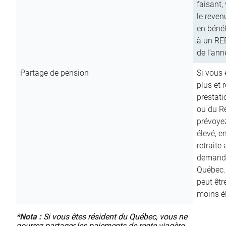
faisant,
le reven
en bénéf
à un RE
de l’ann
Partage de pension
Si vous 
plus et 
prestat
ou du R
prévoyez
élevé, e
retraite
demande
Québec. 
peut êtr
moins é
*
Nota :
Si vous êtes résident du Québec, vous ne
pourrez partager les paiements de rente viagère