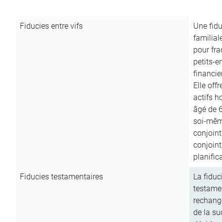
Fiducies entre vifs
Une fidu
familial
pour fra
petits-e
financie
Elle off
actifs h
âgé de 6
soi-mêm
conjoint
conjoin
planific
Fiducies testamentaires
La fiduc
testamen
rechange
de la su