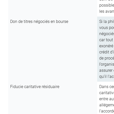
possible
les avan
Don de titres négociés en bourse
Si la ph
vous pou
négocié
car tout
exonéré
crédit d
de procé
l’organi
assurer 
qu’il l’a
Fiducie caritative résiduaire
Dans cer
caritati
entre au
allégeme
l’accord