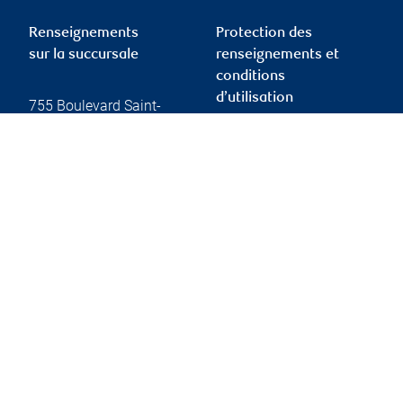
Renseignements
Protection des
sur la succursale
renseignements et
conditions
d’utilisation
755 Boulevard Saint-
Jean
Suite 500
Protection des
Pointe-Claire
,
QC
,
H9R
renseignements et
5M9
sécurité
Conditions d’utilisation
755 Boulevard Saint-
Accessibilité
Jean
Rapport Info-conseiller
Suite 500
de l’OCRI
Pointe-Claire
,
QC
,
H9R
Membre – Fonds
5M9
canadien de protection
des investisseurs
Website
Publicité et témoins