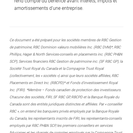
rend compte du bénéfice avant intérêts, impôts et
amortissements d’une entreprise.
Ce document a été préparé pour les sociétés membres de RBC Gestion
de patrimoine, RBC Dominion valeurs mobilières Inc. (RBC DVM)*, RBC
Phillips, Hager & North Services-conseils en placements inc. (RBC PH&N
SCP), Services financiers RBC Gestion de patrimoine inc. (SF RBC GP), la
Société Trust Royal du Canada et la Compagnie Trust Royal
(collectivement, les « sociétés ») ainsi que leurs sociétés affiliées, RBC
Placements en Direct Inc. (RBCPD)* et Fonds d’investissement Royal
Inc. (FIRI). *Membre – Fonds canadien de protection des investisseurs.
Chacune des sociétés, FIRI, SF RBC GP, RBCPD et la Banque Royale du
Canada sont des entités juridiques distinctes et affiliées. Par « conseiller
RBC », on entend les banquiers privés employés par la Banque Royale
du Canada, les représentants inscrits de FIRI, les représentants-conseils
employés par RBC PH&N SCP, les premiers conseillers en services
fiduciaires et les chargés de comptes employés par la Compagnie Trust