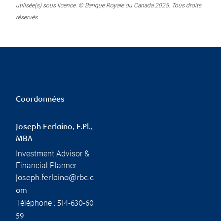
utilisée(s) sous licence. © Banque Royale du Canada 2025. Tous droits
réservés.
Coordonnées
Joseph Ferlaino, F.Pl.,
MBA
Investment Advisor &
Financial Planner
joseph.ferlaino@rbc.c
om
Téléphone :
514-630-60
59