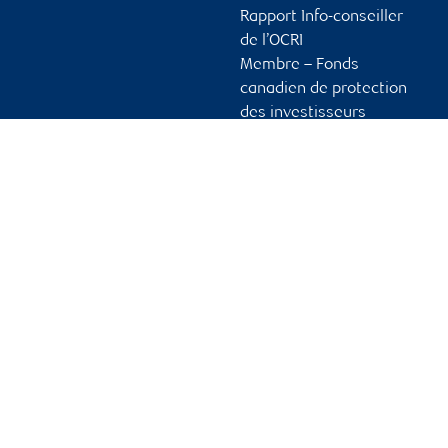
Rapport Info-conseiller
de l’OCRI
Membre – Fonds
canadien de protection
des investisseurs
Publicité et témoins
Liens vers les sites en
français
Ouvrir une session
Guide d’ouverture de
session initiale
Vous tenir informé
RBC Dominion valeurs mobilières, © 2026