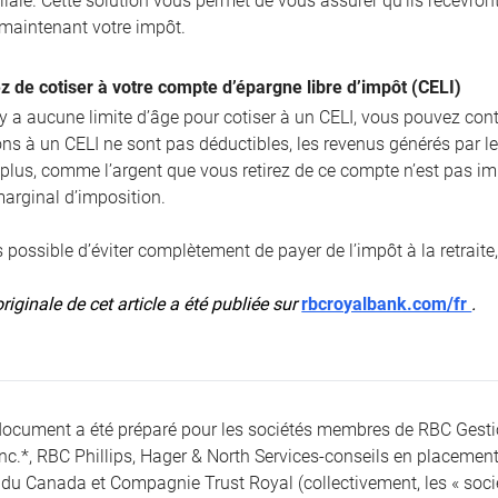
liale. Cette solution vous permet de vous assurer qu’ils recevront
 maintenant votre impôt.
z de cotiser à votre compte d’épargne libre d’impôt (CELI)
 a aucune limite d’âge pour cotiser à un CELI, vous pouvez continu
ions à un CELI ne sont pas déductibles, les revenus générés par l
 plus, comme l’argent que vous retirez de ce compte n’est pas im
marginal d’imposition.
as possible d’éviter complètement de payer de l’impôt à la retrait
riginale de cet article a été publiée sur
rbcroyalbank.com/fr
.
document a été préparé pour les sociétés membres de RBC Gest
Inc.*, RBC Phillips, Hager & North Services-conseils en placement
du Canada et Compagnie Trust Royal (collectivement, les « société