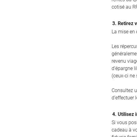
cotisé au R
3. Retirez 
La mise en 
Les répercus
généralemen
revenu viag
d’épargne l
(ceux-ci ne
Consultez u
d’effectuer l
4. Utilisez
Si vous poss
cadeau à vo