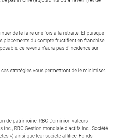
 ce patrimoine (aujourd’hui ou à l’avenir) et de
er de le faire une fois à la retraite. Et puisque
es placements du compte fructifient en franchise
posable, ce revenu n’aura pas d’incidence sur
e, ces stratégies vous permettront de le minimiser.
ion de patrimoine, RBC Dominion valeurs
s inc., RBC Gestion mondiale d’actifs Inc., Société
s ») ainsi que leur société affiliée, Fonds