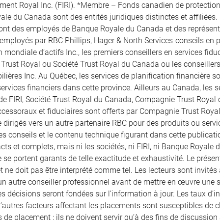
ement Royal Inc. (FIRI). *Membre – Fonds canadien de protection 
le du Canada sont des entités juridiques distinctes et affiliées.
sont des employés de Banque Royale du Canada et des représentan
 employés par RBC Phillips, Hager & North Services-conseils en pl
 mondiale d’actifs Inc., les premiers conseillers en services fid
rust Royal ou Société Trust Royal du Canada ou les conseille
lières Inc. Au Québec, les services de planification financière son
ervices financiers dans cette province. Ailleurs au Canada, les se
 de FIRI, Société Trust Royal du Canada, Compagnie Trust Royal
ccessoraux et fiduciaires sont offerts par Compagnie Trust Royal
 dirigés vers un autre partenaire RBC pour des produits ou servic
les conseils et le contenu technique figurant dans cette publicatio
ts et complets, mais ni les sociétés, ni FIRI, ni Banque Royale d
 se portent garants de telle exactitude et exhaustivité. Le prés
et ne doit pas être interprété comme tel. Les lecteurs sont invités 
un autre conseiller professionnel avant de mettre en œuvre une str
s décisions seront fondées sur l’information à jour. Les taux d’in
 d’autres facteurs affectant les placements sont susceptibles de
 de placement ; ils ne doivent servir qu’à des fins de discussion a