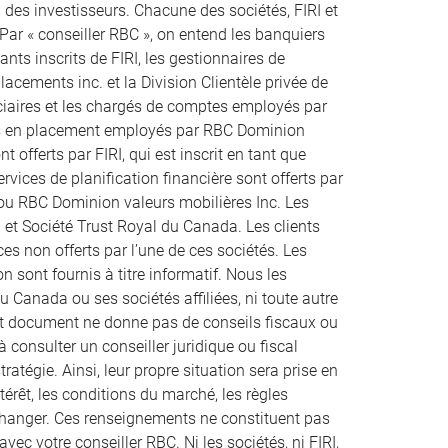
des investisseurs. Chacune des sociétés, FIRI et
 Par « conseiller RBC », on entend les banquiers
ts inscrits de FIRI, les gestionnaires de
acements inc. et la Division Clientèle privée de
uciaires et les chargés de comptes employés par
rs en placement employés par RBC Dominion
t offerts par FIRI, qui est inscrit en tant que
rvices de planification financière sont offerts par
 ou RBC Dominion valeurs mobilières Inc. Les
 et Société Trust Royal du Canada. Les clients
es non offerts par l’une de ces sociétés. Les
n sont fournis à titre informatif. Nous les
u Canada ou ses sociétés affiliées, ni toute autre
ent document ne donne pas de conseils fiscaux ou
à consulter un conseiller juridique ou fiscal
atégie. Ainsi, leur propre situation sera prise en
térêt, les conditions du marché, les règles
 changer. Ces renseignements ne constituent pas
vec votre conseiller RBC. Ni les sociétés, ni FIRI,