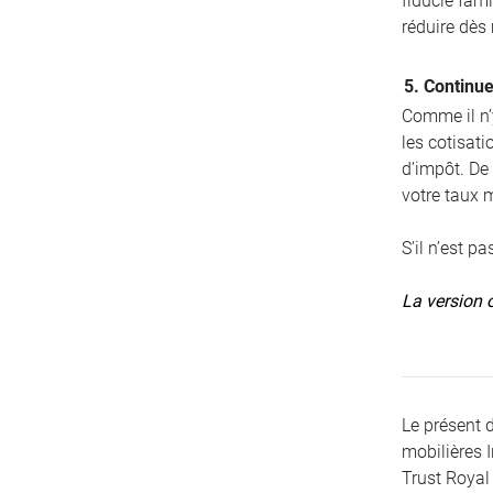
fiducie fami
réduire dès
5. Continue
Comme il n’y
les cotisat
d’impôt. De
votre taux 
S’il n’est p
La version o
Le présent 
mobilières 
Trust Royal 