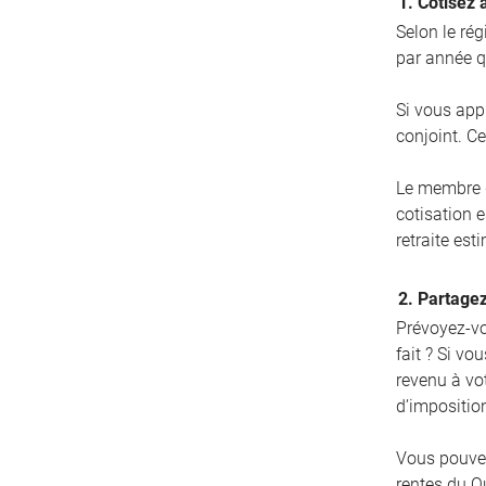
1. Cotisez 
Selon le ré
par année q
Si vous app
conjoint. Ce
Le membre d
cotisation 
retraite est
2. Partagez
Prévoyez-vo
fait ? Si vo
revenu à vo
d’impositio
Vous pouve
rentes du Qu