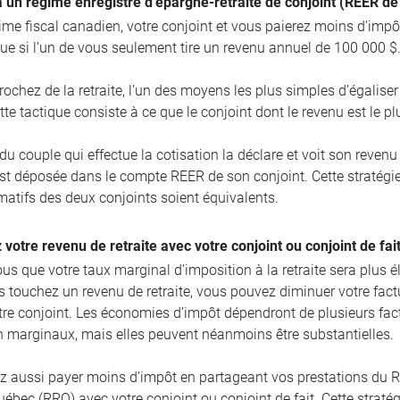
à un régime enregistré d’épargne-retraite de conjoint (REER de
gime fiscal canadien, votre conjoint et vous paierez moins d’impô
ue si l’un de vous seulement tire un revenu annuel de 100 000 $
rochez de la retraite, l’un des moyens les plus simples d’égalise
tte tactique consiste à ce que le conjoint dont le revenu est le p
u couple qui effectue la cotisation la déclare et voit son reven
est déposée dans le compte REER de son conjoint. Cette stratégie
imatifs des deux conjoints soient équivalents.
 votre revenu de retraite avec votre conjoint ou conjoint de fai
us que votre taux marginal d’imposition à la retraite sera plus é
us touchez un revenu de retraite, vous pouvez diminuer votre fact
tre conjoint. Les économies d’impôt dépendront de plusieurs fact
n marginaux, mais elles peuvent néanmoins être substantielles.
z aussi payer moins d’impôt en partageant vos prestations du
ébec (RRQ) avec votre conjoint ou conjoint de fait. Cette stratégi