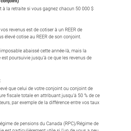
 conjoint)
t à la retraite si vous gagnez chacun 50 000 $
.
r vos revenus est de cotiser à un REER de
lus élevé cotise au REER de son conjoint.
u imposable abaissé cette année-là, mais la
 est poursuivie jusqu’à ce que les revenus de
t
levé que celui de votre conjoint ou conjoint de
ure fiscale totale en attribuant jusqu’à 50 % de ce
eurs, par exemple de la différence entre vos taux
 Régime de pensions du Canada (RPC)/Régime de
e est particulièrement utile si l’un de vous a peu