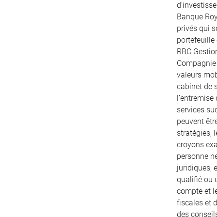
d’investiss
Banque Roya
privés qui 
portefeuille
RBC Gestion
Compagnie T
valeurs mobi
cabinet de s
l’entremise
services su
peuvent être
stratégies, 
croyons exac
personne ne
juridiques, 
qualifié ou 
compte et le
fiscales et
des conseils