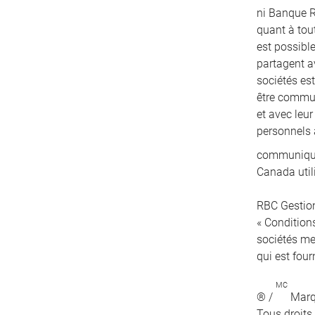
ni Banque R
quant à tout
est possibl
partagent a
sociétés es
être communi
et avec leu
personnels 
communiqués
Canada util
RBC Gestion
« Conditions
sociétés me
qui est four
MC
® /
Marqu
Tous droits