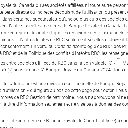
oyale du Canada ou ses sociétés affiliées, ni toute autre perso
e perte directe ou indirecte découlant de l’utilisation du présen
e, dans certaines succursales, qu’une ou plusieurs des sociétés e
vec d’autres sociétés membres de Banque Royale du Canada. Lors
t une entreprise distincte et que les renseignements personnels 
qués à d’autres filiales de RBC seulement si celles-ci doivent le
r consentement. En vertu du Code de déontologie de RBC, des Pr
à RBC et de la Politique des conflits d’intérêts RBC, les renseig
MC
 entre sociétés affiliées de RBC sans raison valable. ® /
Ma
isée(s) sous licence. © Banque Royale du Canada 2024
.
Tous dr
 de patrimoine est une division opérationnelle de Banque Royale 
 d’utilisation » qui figure au bas de cette page pour obtenir plus
mbres de RBC Gestion de patrimoine. Nous n’approuvons ni ne 
ni à titre d’information seulement et ne vise pas à donner des co
e(s) de commerce de Banque Royale du Canada utilisée(s) sou
 réservés.