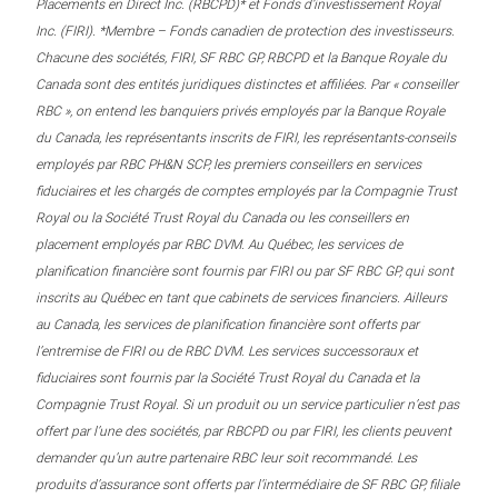
Placements en Direct Inc. (RBCPD)* et Fonds d’investissement Royal
Inc. (FIRI). *Membre – Fonds canadien de protection des investisseurs.
Chacune des sociétés, FIRI, SF RBC GP, RBCPD et la Banque Royale du
Canada sont des entités juridiques distinctes et affiliées. Par « conseiller
RBC », on entend les banquiers privés employés par la Banque Royale
du Canada, les représentants inscrits de FIRI, les représentants-conseils
employés par RBC PH&N SCP, les premiers conseillers en services
fiduciaires et les chargés de comptes employés par la Compagnie Trust
Royal ou la Société Trust Royal du Canada ou les conseillers en
placement employés par RBC DVM. Au Québec, les services de
planification financière sont fournis par FIRI ou par SF RBC GP, qui sont
inscrits au Québec en tant que cabinets de services financiers. Ailleurs
au Canada, les services de planification financière sont offerts par
l’entremise de FIRI ou de RBC DVM. Les services successoraux et
fiduciaires sont fournis par la Société Trust Royal du Canada et la
Compagnie Trust Royal. Si un produit ou un service particulier n’est pas
offert par l’une des sociétés, par RBCPD ou par FIRI, les clients peuvent
demander qu’un autre partenaire RBC leur soit recommandé. Les
produits d’assurance sont offerts par l’intermédiaire de SF RBC GP, filiale