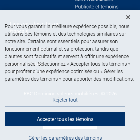
Publicité et témoins
Liens vers les sites en
Pour vous garantir la meilleure expérience possible, nous
français
utilisons des témoins et des technologies similaires sur
notre site. Certains sont essentiels pour assurer son
fonctionnement optimal et sa protection, tandis que
Ouvrir une session
d’autres sont facultatifs et servent à offrir une expérience
Guide d’ouverture de
personnalisée. Sélectionnez « Accepter tous les témoins »
session initiale
pour profiter d’une expérience optimisée ou « Gérer les
Vous tenir informé
paramètres des témoins » pour apporter des modifications.
RBC Dominion valeurs mobilières, © 2026
Rejeter tout
Accepter tous les témoins
Haut de la page
Gérer les paramètres des témoins