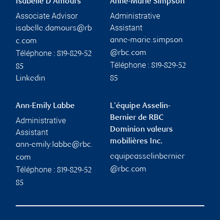
Isabelle D'Amours
Anne-Marie Simpson
Associate Advisor
Administrative
Assistant
isabelle.damours@rb
anne-marie.simpson
c.com
Téléphone :
@rbc.com
819-829-52
Téléphone :
819-829-52
85
Linkedin
85
Ann-Emily Labbe
L'équipe Asselin-
Bernier de RBC
Administrative
Dominion valeurs
Assistant
mobilières Inc.
ann-emily.labbe@rbc.
equipeasselinbernier
com
Téléphone :
@rbc.com
819-829-52
85