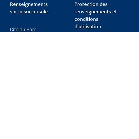
Renseignements
Protection des
sur la succursale
renseignements et
conditions
d’utilisation
Cité du Parc
95 boulevard Jacques-
Cartier Sud, Bureau 530
Protection des
Sherbrooke
,
QC
,
J1J 2Z3
renseignements et
sécurité
Website
Conditions d’utilisation
Accessibilité
Rapport Info-conseiller
de l’OCRI
Membre – Fonds
canadien de protection
des investisseurs
Publicité et témoins
Liens vers les sites en