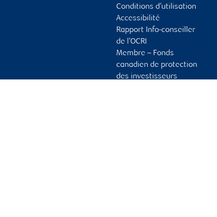
Conditions d’utilisation
Accessibilité
Rapport Info-conseiller
de l’OCRI
Membre – Fonds
canadien de protection
des investisseurs
Publicité et témoins
Liens vers les sites en
français
Ouvrir une session
Guide d’ouverture de
session initiale
Vous tenir informé