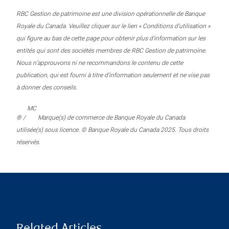
RBC Gestion de patrimoine est une division opérationnelle de Banque
Royale du Canada. Veuillez cliquer sur le lien « Conditions d’utilisation »
qui figure au bas de cette page pour obtenir plus d’information sur les
entités qui sont des sociétés membres de RBC Gestion de patrimoine.
Nous n’approuvons ni ne recommandons le contenu de cette
publication, qui est fourni à titre d’information seulement et ne vise pas
à donner des conseils.
MC
® /
Marque(s) de commerce de Banque Royale du Canada
utilisée(s) sous licence. © Banque Royale du Canada 2025. Tous droits
réservés.