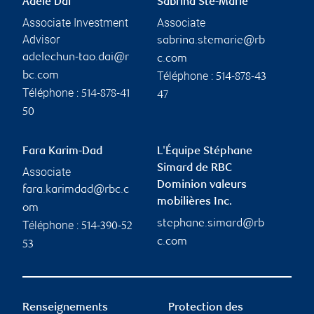
Adele Dai
Sabrina Ste-Marie
Associate Investment
Associate
Advisor
sabrina.stemarie@rb
adelechun-tao.dai@r
c.com
Téléphone :
bc.com
514-878-43
Téléphone :
514-878-41
47
50
Fara Karim-Dad
L'Équipe Stéphane
Simard de RBC
Associate
Dominion valeurs
fara.karimdad@rbc.c
mobilières Inc.
om
stephane.simard@rb
Téléphone :
514-390-52
c.com
53
Renseignements
Protection des