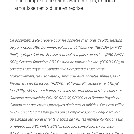
rend compte du bénéfice avant intérêts, impôts et
amortissements d’une entreprise.
Ce document a été préparé pour les sociétés membres de RBC Gestion
de patrimoine, RBC Dominion valeurs mobilières Inc. (RBC DVM)*, RBC
Phillips, Hager & North Services-conseils en placements inc. (RBC PH&N
SCP), Services financiers RBC Gestion de patrimoine inc. (SF RBC GP), la
Société Trust Royal du Canada et la Compagnie Trust Royal
(collectivement, les « sociétés ») ainsi que leurs sociétés affiliées, RBC
Placements en Direct Inc. (RBCPD)* et Fonds d’investissement Royal
Inc. (FIRI). *Membre – Fonds canadien de protection des investisseurs.
Chacune des sociétés, FIRI, SF RBC GP, RBCPD et la Banque Royale du
Canada sont des entités juridiques distinctes et affiliées. Par « conseiller
RBC », on entend les banquiers privés employés par la Banque Royale
du Canada, les représentants inscrits de FIRI, les représentants-conseils
employés par RBC PH&N SCP, les premiers conseillers en services
fiduciaires et les chargés de comptes employés par la Compagnie Trust