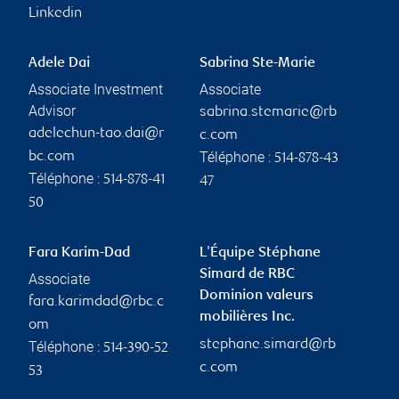
Linkedin
Adele Dai
Sabrina Ste-Marie
Associate Investment
Associate
Advisor
sabrina.stemarie@rb
adelechun-tao.dai@r
c.com
Téléphone :
bc.com
514-878-43
Téléphone :
514-878-41
47
50
Fara Karim-Dad
L'Équipe Stéphane
Simard de RBC
Associate
Dominion valeurs
fara.karimdad@rbc.c
mobilières Inc.
om
stephane.simard@rb
Téléphone :
514-390-52
c.com
53