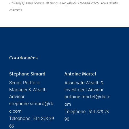
utilisée(s) sous licence. © Banque Royale du Canada 2025. Tous droits
réservés.
Coordonnées
Stéphane Simard
Antoine Martel
Senior Portfolio
Associate Wealth &
Manager & Wealth
Investment Advisor
Advisor
antoine.martel@rbc.c
stephane.simard@rb
om
Téléphone :
c.com
514-878-73
Téléphone :
514-878-59
90
66