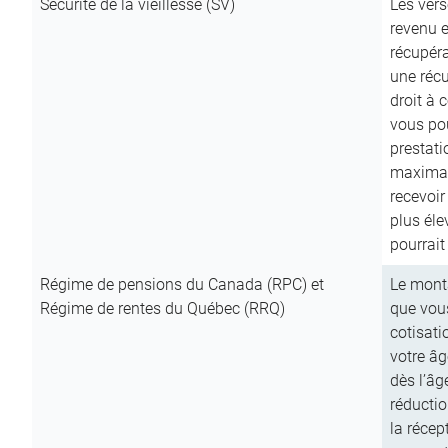
Sécurité de la vieillesse (SV)
Les vers
revenu e
récupéra
une récu
droit à 
vous pou
prestati
maximale
recevoi
plus él
pourrait
Régime de pensions du Canada (RPC) et
Le mont
Régime de rentes du Québec (RRQ)
que vous
cotisati
votre âg
dès l’âg
réducti
la récep