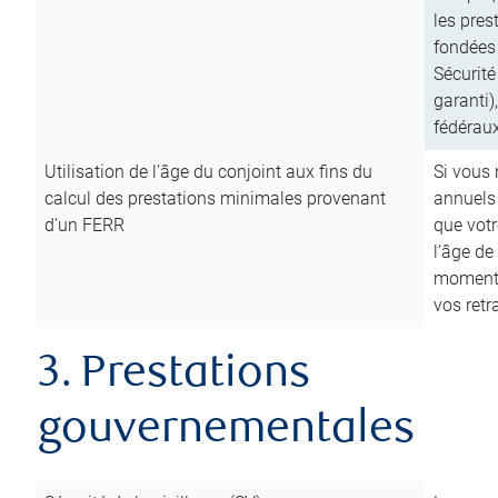
les pres
fondées 
Sécurité
garanti)
fédéraux
Utilisation de l’âge du conjoint aux fins du
Si vous
calcul des prestations minimales provenant
annuels
d’un FERR
que votr
l’âge de
moment d
vos ret
3. Prestations
gouvernementales