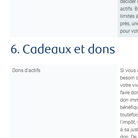
décider 
actifs. 
limités 
près, un
pour vot
6. Cadeaux et dons
Dons d’actifs
Si vous
besoin d
votre vi
faire do
don immé
bénéfiqu
toutefoi
l’impôt,
à sa ju
don. De p