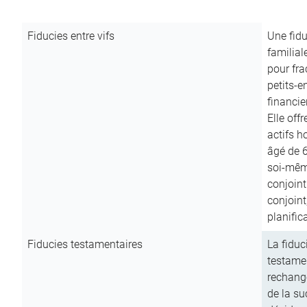
Fiducies entre vifs
Une fidu
familial
pour fra
petits-e
financie
Elle off
actifs h
âgé de 6
soi-mêm
conjoint
conjoin
planific
Fiducies testamentaires
La fiduc
testamen
rechange
de la su