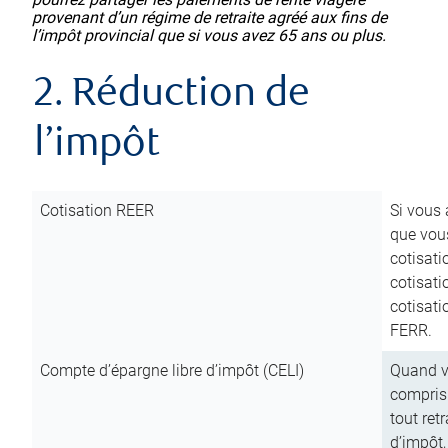
provenant d’un régime de retraite agréé aux fins de
l’impôt provincial que si vous avez 65 ans ou plus.
2. Réduction de
l’impôt
Cotisation REER
Si vous 
que vous
cotisati
cotisati
cotisati
FERR.
Compte d’épargne libre d’impôt (CELI)
Quand vo
compris 
tout ret
d’impôt,