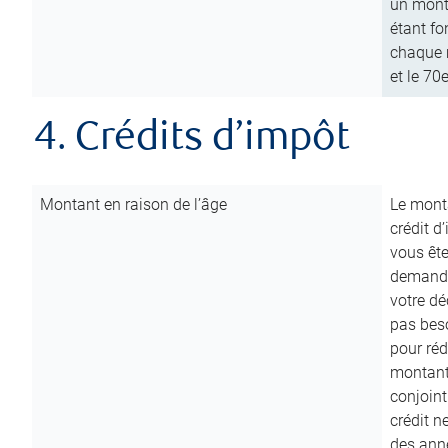
un mont
étant fo
chaque m
et le 70
4. Crédits d’impôt
Montant en raison de l’âge
Le monta
crédit d
vous êt
demande
votre dé
pas beso
pour réd
montant 
conjoint
crédit n
des anné