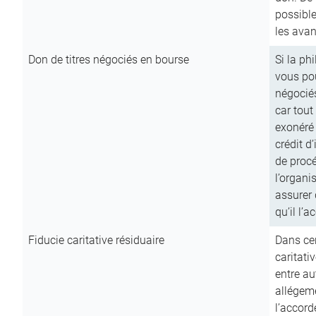
possible
les avan
Don de titres négociés en bourse
Si la ph
vous pou
négocié
car tout
exonéré
crédit d
de procé
l’organi
assurer 
qu’il l’a
Fiducie caritative résiduaire
Dans cer
caritati
entre au
allégeme
l’accord