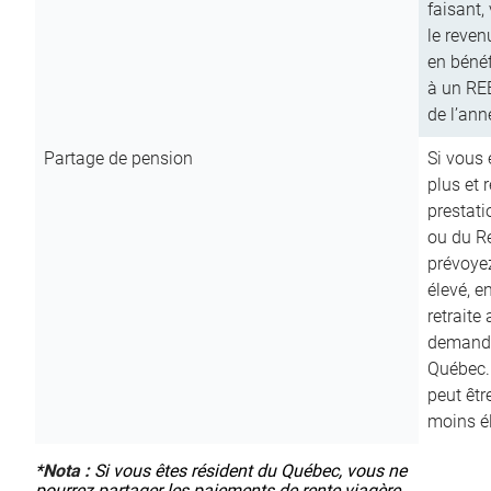
faisant,
le reven
en bénéf
à un RE
de l’ann
Partage de pension
Si vous 
plus et 
prestat
ou du R
prévoyez
élevé, e
retraite
demande
Québec. 
peut êtr
moins é
*
Nota :
Si vous êtes résident du Québec, vous ne
pourrez partager les paiements de rente viagère