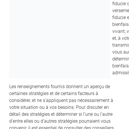
fiducie c
versemen
fiducie 
bienfais
vivant, 
et, à vo
transmi
vous aur
détermin
bienfais
admissib
Les renseignements fournis donnent un aperçu de
certaines stratégies et de certains facteurs à
considérer, et ne s’appliquent pas nécessairement à
votre situation ou à vos besoins. Pour discuter en
détail des stratégies et déterminer si l’une ou l’autre
d’entre elles ou d’autres stratégies pourraient vous
convenir, il est essentiel de consulter des conseillers