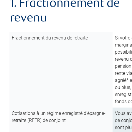
1. Fractionnement de
revenu
Fractionnement du revenu de retraite
Si votre
marginal
possibil
revenu 
pension
rente vi
agréé* e
ou plus,
enregist
fonds de
Cotisations à un régime enregistré d’épargne-
Vous ave
retraite (REER) de conjoint
de conjo
sont plu