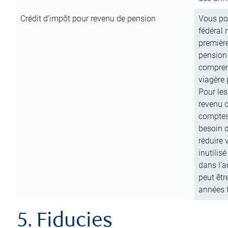
Crédit d’impôt pour revenu de pension
Vous pou
fédéral 
première
pension
comprend
viagère 
Pour les
revenu 
comptes
besoin d
réduire 
inutilis
dans l’a
peut êtr
années f
5. Fiducies