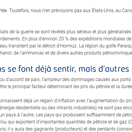
tée. Toutefois, nous n’en prévoyons pas aux États‑Unis, au Canad
ts de la guerre se sont révélés plus sérieux et plus généralisés
dements. En plus d’environ 20 % des expéditions mondiales de pé
eau transitent par le détroit d’Hormuz. La région du golfe Persi
hanol, de l’ammoniac et de divers autres produits pétrochimiques
 se font déjà sentir, mais d’autres 
u d’accord de paix, l’ampleur des dommages causés aux ports et
tre le principal facteur déterminant les prix du pétrole et la duré
nnaissent déjà un regain d’inflation avec l’augmentation du prix
’énergie résidentielle ou des intrants industriels) ne sont pas en
 d’un pays à l’autre. Les pays qui produisent suffisamment de pétr
/ou qui exportent d’importantes quantités de pétrole et de gaz (C
avis, il y aura des gagnants (producteurs) et des perdants (cons