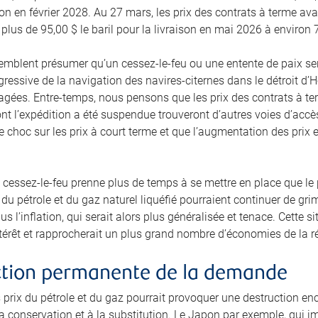
ison en février 2028. Au 27 mars, les prix des contrats à terme 
 plus de 95,00 $ le baril pour la livraison en mai 2026 à environ 
semblent présumer qu’un cessez-le-feu ou une entente de paix s
gressive de la navigation des navires-citernes dans le détroit d’
gées. Entre-temps, nous pensons que les prix des contrats à term
t l’expédition a été suspendue trouveront d’autres voies d’accè
 choc sur les prix à court terme et que l’augmentation des prix e
 cessez-le-feu prenne plus de temps à se mettre en place que le pr
du pétrole et du gaz naturel liquéfié pourraient continuer de gri
us l’inflation, qui serait alors plus généralisée et tenace. Cette 
intérêt et rapprocherait un plus grand nombre d’économies de la r
ction permanente de la demande
 prix du pétrole et du gaz pourrait provoquer une destruction e
a conservation et à la substitution. Le Japon par exemple, qui i