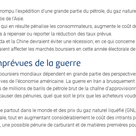
terrompu l’expédition d’une grande partie du pétrole, du gaz natur
ie de l’Asie.
on qui en résulte pénalise les consommateurs, augmente le coût d
s à repenser ou reporter la réduction des taux prévue.
da et la Chine devraient éviter une récession; en ce qui concerne
raient affecter les marchés boursiers en cette année électorale 
prévues de la guerre
boursiers mondiaux dépendent en grande partie des perspectives
ives de l’économie américaine. La guerre en Iran a brusquement 
 de millions de barils de pétrole brut de la chaîne d’approvisio
 causer des pénuries, quel que soit le prix que les acheteurs vo
ce partout dans le monde et des prix du gaz naturel liquéfié (GN
le, tout en augmentant considérablement le coût des intrants po
 une possible pénurie de carburant et de matières premières pourr