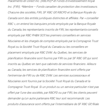
Placements en Direct Inc. (RBCPD)* et Fonds d’investissement Royal
Inc. (FIRI). *Membre – Fonds canadien de protection des investisseurs.
Chacune des sociétés, FIRI, SF RBC GP, RBCPD et la Banque Royale du
Canada sont des entités juridiques distinctes et affiliées. Par « conseiller
RBC », on entend les banquiers privés employés par la Banque Royale
du Canada, les représentants inscrits de FIRI, les représentants-conseils
employés par RBC PH&N SCP, les premiers conseillers en services
fiduciaires et les chargés de comptes employés par la Compagnie Trust
Royal ou la Société Trust Royal du Canada ou les conseillers en
placement employés par RBC DVM. Au Québec, les services de
planification financière sont fournis par FIRI ou par SF RBC GP, qui sont
inscrits au Québec en tant que cabinets de services financiers. Ailleurs
au Canada, les services de planification financière sont offerts par
l’entremise de FIRI ou de RBC DVM. Les services successoraux et
fiduciaires sont fournis par la Société Trust Royal du Canada et la
Compagnie Trust Royal. Si un produit ou un service particulier n’est pas
offert par l’une des sociétés, par RBCPD ou par FIRI, les clients peuvent
demander qu’un autre partenaire RBC leur soit recommandé. Les
produits d’assurance sont offerts par l’intermédiaire de SF RBC GP, filiale