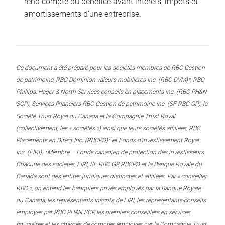
rend compte du bénéfice avant intérêts, impôts et
amortissements d’une entreprise.
Ce document a été préparé pour les sociétés membres de RBC Gestion
de patrimoine, RBC Dominion valeurs mobilières Inc. (RBC DVM)*, RBC
Phillips, Hager & North Services-conseils en placements inc. (RBC PH&N
SCP), Services financiers RBC Gestion de patrimoine inc. (SF RBC GP), la
Société Trust Royal du Canada et la Compagnie Trust Royal
(collectivement, les « sociétés ») ainsi que leurs sociétés affiliées, RBC
Placements en Direct Inc. (RBCPD)* et Fonds d’investissement Royal
Inc. (FIRI). *Membre – Fonds canadien de protection des investisseurs.
Chacune des sociétés, FIRI, SF RBC GP, RBCPD et la Banque Royale du
Canada sont des entités juridiques distinctes et affiliées. Par « conseiller
RBC », on entend les banquiers privés employés par la Banque Royale
du Canada, les représentants inscrits de FIRI, les représentants-conseils
employés par RBC PH&N SCP, les premiers conseillers en services
fiduciaires et les chargés de comptes employés par la Compagnie Trust