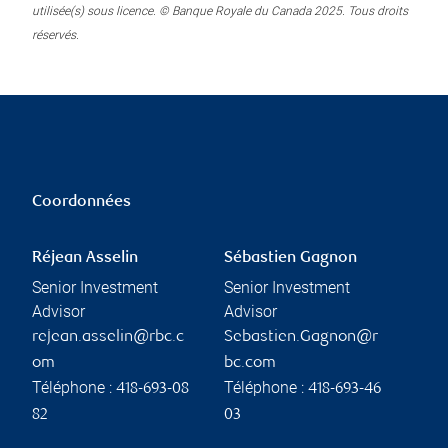
utilisée(s) sous licence. © Banque Royale du Canada 2025. Tous droits
réservés.
Coordonnées
Réjean Asselin
Sébastien Gagnon
Senior Investment
Senior Investment
Advisor
Advisor
rejean.asselin@rbc.c
Sebastien.Gagnon@r
om
bc.com
Téléphone :
Téléphone :
418-693-08
418-693-46
82
03