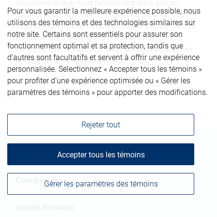
sécurisées et que nous ne pouvons donc pas en
Pour vous garantir la meilleure expérience possible, nous
garantir la confidentialité. Pour votre sécurité, nous
utilisons des témoins et des technologies similaires sur
vous demandons de ne pas divulguer d’informations
notre site. Certains sont essentiels pour assurer son
confidentielles telles que des numéros de compte
fonctionnement optimal et sa protection, tandis que
bancaire, des numéros de carte de crédit ou d’autres
d’autres sont facultatifs et servent à offrir une expérience
renseignements relatifs à vos comptes.
personnalisée. Sélectionnez « Accepter tous les témoins »
pour profiter d’une expérience optimisée ou « Gérer les
paramètres des témoins » pour apporter des modifications.
Rejeter tout
Accepter tous les témoins
Coordonnées
Gérer les paramètres des témoins
Joseph Bambara