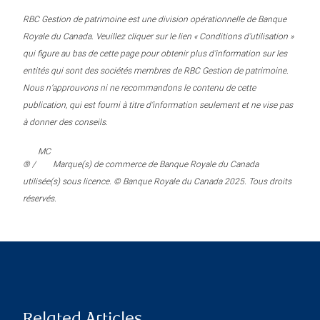
RBC Gestion de patrimoine est une division opérationnelle de Banque
Royale du Canada. Veuillez cliquer sur le lien « Conditions d’utilisation »
qui figure au bas de cette page pour obtenir plus d’information sur les
entités qui sont des sociétés membres de RBC Gestion de patrimoine.
Nous n’approuvons ni ne recommandons le contenu de cette
publication, qui est fourni à titre d’information seulement et ne vise pas
à donner des conseils.
MC
® /
Marque(s) de commerce de Banque Royale du Canada
utilisée(s) sous licence. © Banque Royale du Canada 2025. Tous droits
réservés.