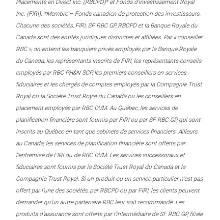
Placements en Direct Inc. (RBCPD)* et Fonds d’investissement Royal
Inc. (FIRI). *Membre – Fonds canadien de protection des investisseurs.
Chacune des sociétés, FIRI, SF RBC GP, RBCPD et la Banque Royale du
Canada sont des entités juridiques distinctes et affiliées. Par « conseiller
RBC », on entend les banquiers privés employés par la Banque Royale
du Canada, les représentants inscrits de FIRI, les représentants-conseils
employés par RBC PH&N SCP, les premiers conseillers en services
fiduciaires et les chargés de comptes employés par la Compagnie Trust
Royal ou la Société Trust Royal du Canada ou les conseillers en
placement employés par RBC DVM. Au Québec, les services de
planification financière sont fournis par FIRI ou par SF RBC GP, qui sont
inscrits au Québec en tant que cabinets de services financiers. Ailleurs
au Canada, les services de planification financière sont offerts par
l’entremise de FIRI ou de RBC DVM. Les services successoraux et
fiduciaires sont fournis par la Société Trust Royal du Canada et la
Compagnie Trust Royal. Si un produit ou un service particulier n’est pas
offert par l’une des sociétés, par RBCPD ou par FIRI, les clients peuvent
demander qu’un autre partenaire RBC leur soit recommandé. Les
produits d’assurance sont offerts par l’intermédiaire de SF RBC GP, filiale