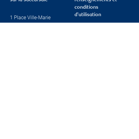
sur la succursale
renseignements et
conditions
d’utilisation
1 Place Ville-Marie
5e étage
Montréal
,
QC
,
H3B 5G9
Protection des
renseignements et
Website
sécurité
Conditions d’utilisation
Accessibilité
Rapport Info-conseiller
de l’OCRI
Membre – Fonds
canadien de protection
des investisseurs
Publicité et témoins
Liens vers les sites en
français