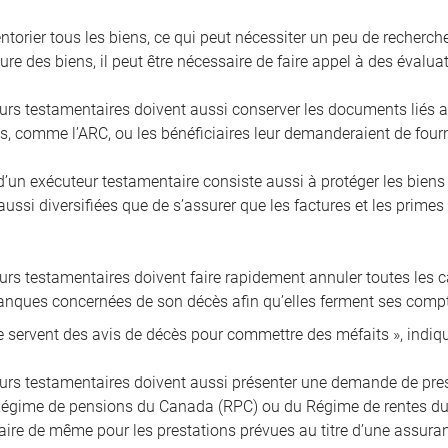
ventorier tous les biens, ce qui peut nécessiter un peu de recherch
ure des biens, il peut être nécessaire de faire appel à des évalu
urs testamentaires doivent aussi conserver les documents liés a
, comme l’ARC, ou les bénéficiaires leur demanderaient de fournir
’un exécuteur testamentaire consiste aussi à protéger les bien
ussi diversifiées que de s’assurer que les factures et les primes
rs testamentaires doivent faire rapidement annuler toutes les car
banques concernées de son décès afin qu’elles ferment ses compt
e servent des avis de décès pour commettre des méfaits », indi
urs testamentaires doivent aussi présenter une demande de prest
égime de pensions du Canada (RPC) ou du Régime de rentes du Q
 faire de même pour les prestations prévues au titre d’une assura