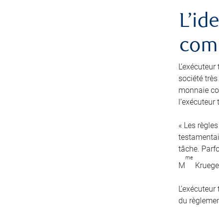
L’id
comm
L’exécuteur 
société très
monnaie cou
l’exécuteur
« Les règles
testamentair
tâche. Parfo
me
M
Kruege
L’exécuteur
du règlement