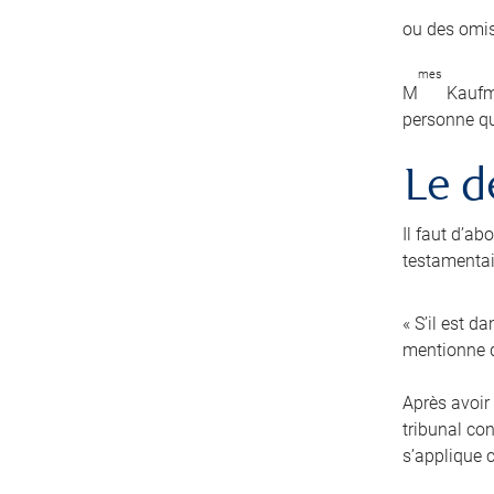
ou des omis
mes
M
Kaufma
personne qu
Le d
Il faut d’a
testamentair
« S’il est d
mentionne q
Après avoir 
tribunal co
s’applique 