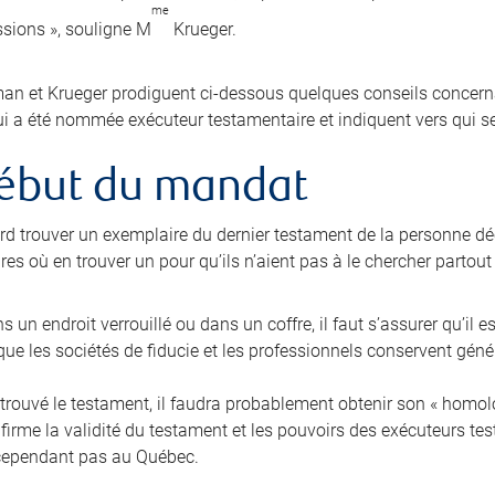
me
sions », souligne M
Krueger.
n et Krueger prodiguent ci-dessous quelques conseils concernan
i a été nommée exécuteur testamentaire et indiquent vers qui se
ébut du mandat
bord trouver un exemplaire du dernier testament de la personne dé
es où en trouver un pour qu’ils n’aient pas à le chercher partout
ans un endroit verrouillé ou dans un coffre, il faut s’assurer qu’il e
ue les sociétés de fiducie et les professionnels conservent gén
trouvé le testament, il faudra probablement obtenir son « homolog
nfirme la validité du testament et les pouvoirs des exécuteurs t
cependant pas au Québec.