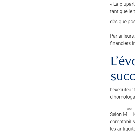
« La plupart
tant que le
dès que po
Par ailleurs
financiers i
L’év
suc
L’exécuteur 
d’homologat
me
Selon M
K
comptabilise
les antiquit