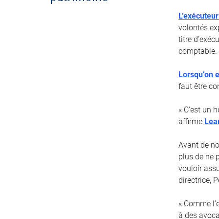
L’exécuteur
volontés ex
titre d’exé
comptable.
Lorsqu’on e
faut être co
« C’est un 
affirme
Lea
Avant de no
plus de ne 
vouloir ass
directrice,
« Comme l’ex
à des avoca