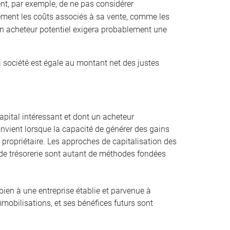
ient, par exemple, de ne pas considérer
ement les coûts associés à sa vente, comme les
 Un acheteur potentiel exigera probablement une
a société est égale au montant net des justes
pital intéressant et dont un acheteur
convient lorsque la capacité de générer des gains
st propriétaire. Les approches de capitalisation des
ux de trésorerie sont autant de méthodes fondées
bien à une entreprise établie et parvenue à
mmobilisations, et ses bénéfices futurs sont