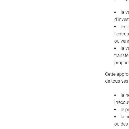
la v
d’inves
les 
l’entre
ou ven
la v
transfé
proprié
Cette appro
de tous ses
la n
irrécou
le p
la n
ou des