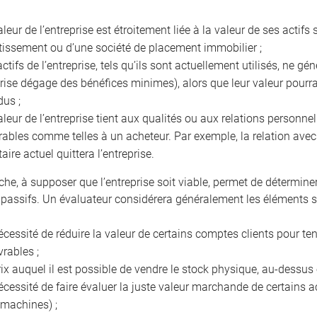
aleur de l’entreprise est étroitement liée à la valeur de ses acti
tissement ou d’une société de placement immobilier ;
actifs de l’entreprise, tels qu’ils sont actuellement utilisés, ne g
prise dégage des bénéfices minimes), alors que leur valeur pourra
dus ;
aleur de l’entreprise tient aux qualités ou aux relations personnel
rables comme telles à un acheteur. Par exemple, la relation avec l
taire actuel quittera l’entreprise.
che, à supposer que l’entreprise soit viable, permet de détermine
 passifs. Un évaluateur considérera généralement les éléments s
écessité de réduire la valeur de certains comptes clients pour t
vrables ;
rix auquel il est possible de vendre le stock physique, au-dessu
écessité de faire évaluer la juste valeur marchande de certains ac
 machines) ;