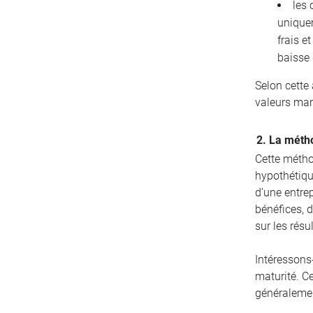
les 
unique
frais e
baisse 
Selon cette
valeurs mar
2. La métho
Cette métho
hypothétique
d’une entrep
bénéfices, d
sur les résu
Intéressons
maturité. C
généralemen