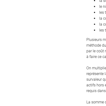
la s
le n
les 
la c
la c
les 
Plusieurs m
méthode du 
par le coût
à faire ce c
On multiplie
représente l
survaleur q
actifs hors 
requis dans 
La somme de 