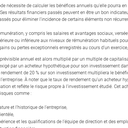
de nécessite de calculer les bénéfices annuels qu’elle pourra en 
 Ses résultats financiers passés peuvent en être un bon indicateur.
assés pour éliminer l’incidence de certains éléments non récur
émunération, y compris les salaires et avantages sociaux, versée
érieure ou inférieure aux niveaux de rémunération habituels po
gains ou pertes exceptionnels enregistrés au cours d’un exercice,
prévisible annuel est alors multiplié par un multiple de capitalis
xigé par un acheteur hypothétique pour son investissement dans
n rendement de 20 % sur son investissement multipliera le bénéfic
 l’entreprise. À noter que le taux de rendement qu’un acheteur hy
uation et reflète le risque propre à l’investissement étudié. Cet
risques comme :
ature et l’historique de l’entreprise,
lientèle,
périence et les qualifications de l’équipe de direction et des empl