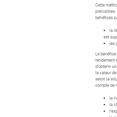
Cette métho
prévisibles.
bénéfices p
la r
est sup
les 
Le bénéfice 
rendement e
d’obtenir u
la valeur de
selon la sit
compte de 
la n
la c
l’ex