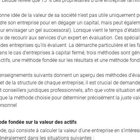
. L’étude révèle que 73 % des propriétaires d’une entreprise famili
nne idée de la valeur de sa société n’est pas utile uniquement pour
re son entreprise pour en dégager un capital, mais peut égaleme
r envisager un gel successoral). Lorsque vient le temps d’établir
ux de recourir aux services d’un expert en évaluation. Ces spécia
es entreprises qu’ils évaluent. La démarche particulière et les 
ans le cas d’entreprises à capital fermé, trois méthodes sont g
actifs, une méthode fondée sur les résultats et une méthode fon
enseignements suivants donnent un aperçu des méthodes d’évalua
 et de la structure de chaque entreprise, il est crucial de demande
et conseillers juridiques professionnels, afin que votre situatio
 que la méthode choisie pour déterminer précisément la juste val
ersonnel
de fondée sur la valeur des actifs
e, qui consiste à calculer la valeur d’une entreprise en s’intére
énéralement dans les situations suivantes :