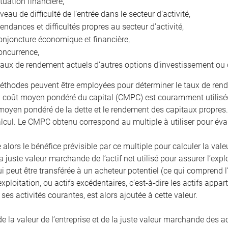
ituation financière,
iveau de difficulté de l’entrée dans le secteur d’activité,
tendances et difficultés propres au secteur d’activité,
onjoncture économique et financière,
oncurrence,
taux de rendement actuels d’autres options d’investissement ou 
éthodes peuvent être employées pour déterminer le taux de rend
coût moyen pondéré du capital (CMPC) est couramment utilisée
 moyen pondéré de la dette et le rendement des capitaux propres
alcul. Le CMPC obtenu correspond au multiple à utiliser pour éval
 alors le bénéfice prévisible par ce multiple pour calculer la valeu
a juste valeur marchande de l’actif net utilisé pour assurer l’expl
ui peut être transférée à un acheteur potentiel (ce qui comprend
exploitation, ou actifs excédentaires, c’est-à-dire les actifs app
ses activités courantes, est alors ajoutée à cette valeur.
la valeur de l’entreprise et de la juste valeur marchande des act