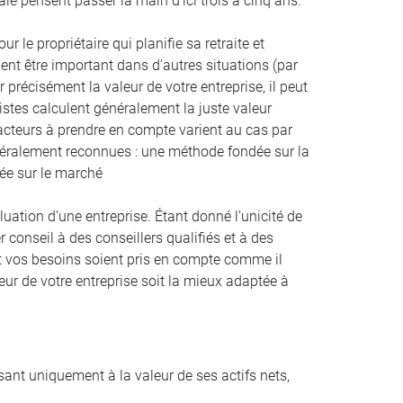
ale pensent passer la main d’ici trois à cinq ans.
 le propriétaire qui planifie sa retraite et
nt être important dans d’autres situations (par
 précisément la valeur de votre entreprise, il peut
listes calculent généralement la juste valeur
facteurs à prendre en compte varient au cas par
énéralement reconnues : une méthode fondée sur la
dée sur le marché
tion d’une entreprise. Étant donné l’unicité de
r conseil à des conseillers qualifiés et à des
n et vos besoins soient pris en compte comme il
eur de votre entreprise soit la mieux adaptée à
ssant uniquement à la valeur de ses actifs nets,