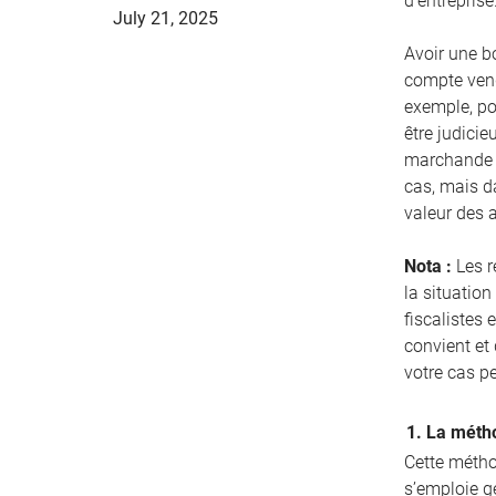
d’entreprise
July 21, 2025
Avoir une bo
compte vend
exemple, pou
être judicie
marchande d
cas, mais d
valeur des 
Nota :
Les r
la situation
fiscalistes 
convient et
votre cas p
1. La métho
Cette méthod
s’emploie g