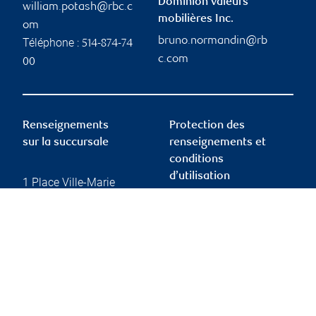
Dominion valeurs
william.potash@rbc.c
mobilières Inc.
om
bruno.normandin@rb
Téléphone :
514-874-74
c.com
00
Renseignements
Protection des
sur la succursale
renseignements et
conditions
d’utilisation
1 Place Ville-Marie
Suite 4500
Montréal
,
QC
,
H3B 4E7
Protection des
renseignements et
Website
sécurité
Conditions d’utilisation
Accessibilité
Rapport Info-conseiller